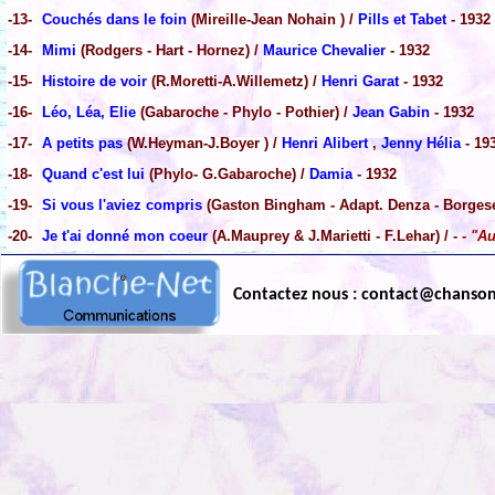
-13-
Couchés dans le foin
(Mireille-Jean Nohain ) /
Pills et Tabet
- 1932
-14-
Mimi
(Rodgers - Hart - Hornez) /
Maurice Chevalier
- 1932
-15-
Histoire de voir
(R.Moretti-A.Willemetz) /
Henri Garat
- 1932
-16-
Léo, Léa, Elie
(Gabaroche - Phylo - Pothier) /
Jean Gabin
- 1932
-17-
A petits pas
(W.Heyman-J.Boyer ) /
Henri Alibert
,
Jenny Hélia
- 19
-18-
Quand c'est lui
(Phylo- G.Gabaroche) /
Damia
- 1932
-19-
Si vous l'aviez compris
(Gaston Bingham - Adapt. Denza - Borges
-20-
Je t'ai donné mon coeur
(A.Mauprey & J.Marietti - F.Lehar) / -
- "A
Contactez nous : contact@chanso