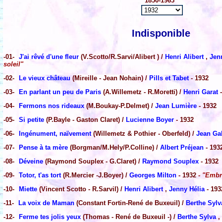
1850-1963"
Indisponible
-01-
J'ai rêvé d'une fleur
(V.Scotto/R.Sarvi/Alibert ) /
Henri Alibert
,
Jen
soleil"
-02-
Le vieux château
(Mireille - Jean Nohain) /
Pills et Tabet
- 1932
-03-
En parlant un peu de Paris
(A.Willemetz - R.Moretti) /
Henri Garat
-
-04-
Fermons nos rideaux
(M.Boukay-P.Delmet) /
Jean Lumière
- 1932
-05-
Si petite
(P.Bayle - Gaston Claret) /
Lucienne Boyer
- 1932
-06-
Ingénument, naïvement
(Willemetz & Pothier - Oberfeld) /
Jean Ga
-07-
Pense à ta mère
(Borgman/M.Hely/P.Colline) /
Albert Préjean
- 193
-08-
Déveine
(Raymond Souplex - G.Claret) /
Raymond Souplex
- 1932
-09-
Totor, t'as tort
(R.Mercier -J.Boyer) /
Georges Milton
- 1932
- "Embr
-10-
Miette
(Vincent Scotto - R.Sarvil) /
Henri Alibert
,
Jenny Hélia
- 193
-11-
La voix de Maman
(Constant Fortin-René de Buxeuil) /
Berthe Sylv
-12-
Ferme tes jolis yeux
(Thomas - René de Buxeuil -) /
Berthe Sylva
,