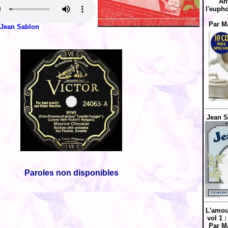
An
l'eupho
Par M
Jean Sablon
Jean S
Paroles non disponibles
L'amou
vol 1 
Par M