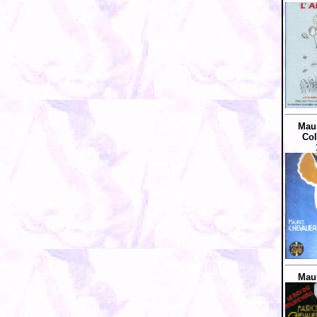
Maur
Col
Maur