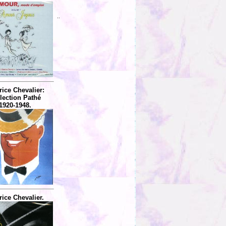
..
ice Chevalier:
lection Pathé
1920-1948.
ice Chevalier.