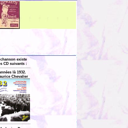
 chanson existe
es CD suivants :
années là 1932.
aurice Chevalier