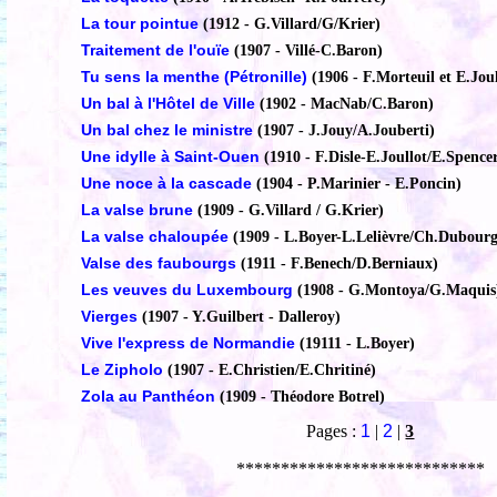
La tour pointue
(1912 - G.Villard/G/Krier)
Traitement de l'ouïe
(1907 - Villé-C.Baron)
Tu sens la menthe (Pétronille)
(1906 - F.Morteuil et E.Jou
Un bal à l'Hôtel de Ville
(1902 - MacNab/C.Baron)
Un bal chez le ministre
(1907 - J.Jouy/A.Jouberti)
Une idylle à Saint-Ouen
(1910 - F.Disle-E.Joullot/E.Spence
Une noce à la cascade
(1904 - P.Marinier - E.Poncin)
La valse brune
(1909 - G.Villard / G.Krier)
La valse chaloupée
(1909 - L.Boyer-L.Lelièvre/Ch.Dubourg
Valse des faubourgs
(1911 - F.Benech/D.Berniaux)
Les veuves du Luxembourg
(1908 - G.Montoya/G.Maquis
Vierges
(1907 - Y.Guilbert - Dalleroy)
Vive l'express de Normandie
(19111 - L.Boyer)
Le Zipholo
(1907 - E.Christien/E.Chritiné)
Zola au Panthéon
(1909 - Théodore Botrel)
Pages :
1
|
2
|
3
****************************