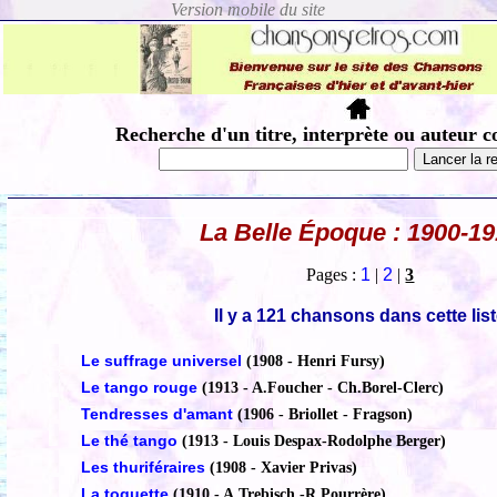
Recherche d'un titre, interprète ou auteur c
La Belle Époque : 1900-1
Pages :
1
|
2
|
3
Il y a 121 chansons dans cette lis
Le suffrage universel
(1908 - Henri Fursy)
Le tango rouge
(1913 - A.Foucher - Ch.Borel-Clerc)
Tendresses d'amant
(1906 - Briollet - Fragson)
Le thé tango
(1913 - Louis Despax-Rodolphe Berger)
Les thuriféraires
(1908 - Xavier Privas)
La toquette
(1910 - A.Trebisch -R.Pourrère)