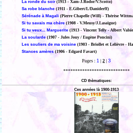
La ronde du soir
(1913 - Xam-J.Rodor/V.Scotto)
Sa robe blanche
(1911 - E.Gibert/L/Daniderff)
Sérénade à Magali
(Pierre Chapelle (Will) - Thérèse Wittm
Si tu savais ma chère
(1908 - V.Meusy/J.Lasaïgue)
Si tu veux... Marguerite
(1913 - Vincent Telly - Albert Valsi
La soularde
(1907 - Jules Jouy / Eugène Poncini)
Les souliers de ma voisine
(1903 - Briollet et Lelièvre - 
Stances amères
(1906 - Edgard Favart)
Pages :
1
|
2
|
3
****************************
CD thèmatiques:
Ces années là 1900-1913