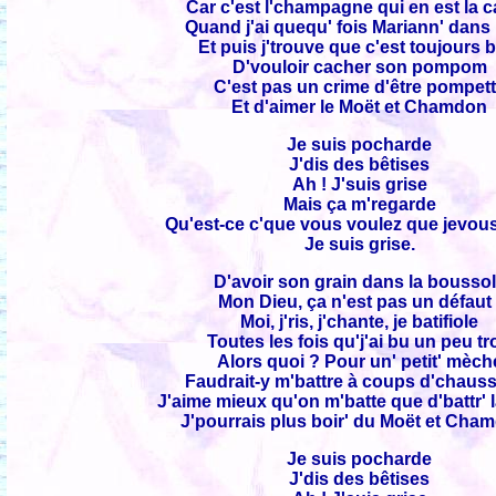
Car c'est l'champagne qui en est la 
Quand j'ai quequ' fois Mariann' dans l
Et puis j'trouve que c'est toujours 
D'vouloir cacher son pompom
C'est pas un crime d'être pompet
Et d'aimer le Moët et Chamdon
Je suis pocharde
J'dis des bêtises
Ah ! J'suis grise
Mais ça m'regarde
Qu'est-ce c'que vous voulez que jevous
Je suis grise.
D'avoir son grain dans la bousso
Mon Dieu, ça n'est pas un défaut 
Moi, j'ris, j'chante, je batifiole
Toutes les fois qu'j'ai bu un peu t
Alors quoi ? Pour un' petit' mèch
Faudrait-y m'battre à coups d'chaus
J'aime mieux qu'on m'batte que d'battr' 
J'pourrais plus boir' du Moët et Cha
Je suis pocharde
J'dis des bêtises