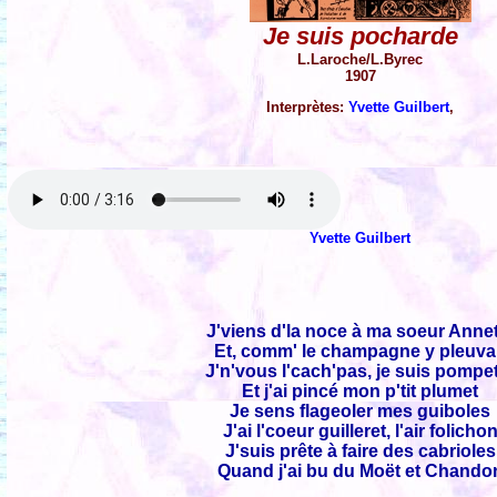
Je suis pocharde
L.Laroche/L.Byrec
1907
Interprètes:
Yvette Guilbert
,
Yvette Guilbert
J'viens d'la noce à ma soeur Anne
Et, comm' le champagne y pleuva
J'n'vous l'cach'pas, je suis pompe
Et j'ai pincé mon p'tit plumet
Je sens flageoler mes guiboles
J'ai l'coeur guilleret, l'air folicho
J'suis prête à faire des cabrioles
Quand j'ai bu du Moët et Chando