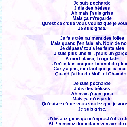
Je suis pocharde
J'dis des bêtises
Ah mais j'suis grise
Mais ça m'regarde
Qu'est-ce c'que vous voulez que je vou
Je suis grise.
Je fais très rar'ment des folies
Mais quand j'en fais, ah, Nom de no
Je dépass' tou's les fantaisies
J'suis plus une fill', j'suis un garç
À moi l'plaisir, la rigolade
J'm'en fais craquer l'corset de pl
Car y a pas, moi faut que je casca
Quand j'ai bu du Moët et Chamdo
Je suis pocharde
J'dis des bêtises
Ah mais j'suis grise
Mais ça m'regarde
Qu'est-ce c'que vous voulez que je vou
Je suis grise.
J'dis aux gens qui m'reproch'nt la c
Ah ! remisez donc dans vos airs de d