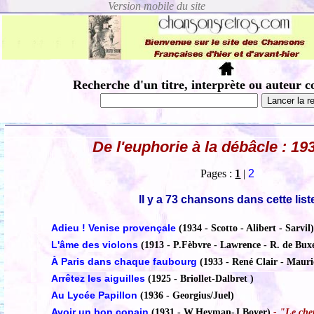
Recherche d'un titre, interprète ou auteur c
De l'euphorie à la débâcle : 19
Pages :
1
|
2
Il y a 73 chansons dans cette list
Adieu ! Venise provençale
(1934 - Scotto - Alibert - Sarvil)
L'âme des violons
(1913 - P.Fèbvre - Lawrence - R. de Buxe
À Paris dans chaque faubourg
(1933 - René Clair - Mauri
Arrêtez les aiguilles
(1925 - Briollet-Dalbret )
Au Lycée Papillon
(1936 - Georgius/Juel)
Avoir un bon copain
(1931 - W.Heyman-J.Boyer)
- "Le che