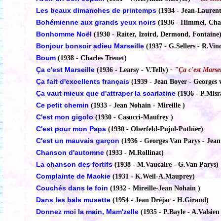
Les beaux dimanches de printemps
(1934 - Jean-Lauren
Bohémienne aux grands yeux noirs
(1936 - Himmel, Cha
Bonhomme Noël
(1930 - Raiter, Izoird, Dermond, Fontaine
Bonjour bonsoir adieu Marseille
(1937 - G.Sellers - R.Vinc
Boum
(1938 - Charles Trenet)
Ça c'est Marseille
(1936 - Learsy - V.Telly)
- "Ça c'est Marsei
Ça fait d'excellents français
(1939 - Jean Boyer - Georges 
Ça vaut mieux que d'attraper la scarlatine
(1936 - P.Misr
Ce petit chemin
(1933 - Jean Nohain - Mireille )
C'est mon gigolo
(1930 - Casucci-Maufrey )
C'est pour mon Papa
(1930 - Oberfeld-Pujol-Pothier)
C'est un mauvais garçon
(1936 - Georges Van Parys - Jean
Chanson d'automne
(1933 - M.Rollinat)
La chanson des fortifs
(1938 - M.Vaucaire - G.Van Parys)
Complainte de Mackie
(1931 - K.Weil-A.Mauprey)
Couchés dans le foin
(1932 - Mireille-Jean Nohain )
Dans les bals musette
(1954 - Jean Dréjac - H.Giraud)
Donnez moi la main, Mam'zelle
(1935 - P.Bayle - A.Valsien 