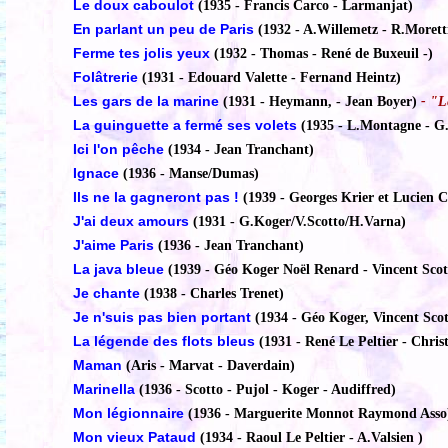
Le doux caboulot
(1935 - Francis Carco - Larmanjat)
En parlant un peu de Paris
(1932 - A.Willemetz - R.Morett
Ferme tes jolis yeux
(1932 - Thomas - René de Buxeuil -)
Folâtrerie
(1931 - Edouard Valette - Fernand Heintz)
Les gars de la marine
(1931 - Heymann, - Jean Boyer)
- "L
La guinguette a fermé ses volets
(1935 - L.Montagne - G
Ici l'on pêche
(1934 - Jean Tranchant)
Ignace
(1936 - Manse/Dumas)
Ils ne la gagneront pas !
(1939 - Georges Krier et Lucien C
J'ai deux amours
(1931 - G.Koger/V.Scotto/H.Varna)
J'aime Paris
(1936 - Jean Tranchant)
La java bleue
(1939 - Géo Koger Noël Renard - Vincent Scot
Je chante
(1938 - Charles Trenet)
Je n'suis pas bien portant
(1934 - Géo Koger, Vincent Scot
La légende des flots bleus
(1931 - René Le Peltier - Chris
Maman
(Aris - Marvat - Daverdain)
Marinella
(1936 - Scotto - Pujol - Koger - Audiffred)
Mon légionnaire
(1936 - Marguerite Monnot Raymond Asso
Mon vieux Pataud
(1934 - Raoul Le Peltier - A.Valsien )