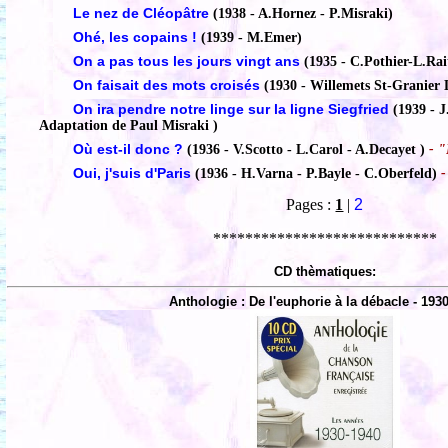
Le nez de Cléopâtre
(1938 - A.Hornez - P.Misraki)
Ohé, les copains !
(1939 - M.Emer)
On a pas tous les jours vingt ans
(1935 - C.Pothier-L.Rai
On faisait des mots croisés
(1930 - Willemets St-Granier L
On ira pendre notre linge sur la ligne Siegfried
(1939 - 
Adaptation de Paul Misraki )
Où est-il donc ?
(1936 - V.Scotto - L.Carol - A.Decayet )
- "
Oui, j'suis d'Paris
(1936 - H.Varna - P.Bayle - C.Oberfeld)
-
Pages :
1
|
2
****************************
CD thèmatiques:
Anthologie : De l'euphorie à la débacle - 193