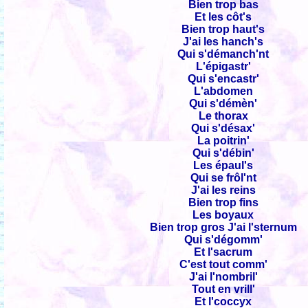
Bien trop bas
Et les côt's
Bien trop haut's
J'ai les hanch's
Qui s'démanch'nt
L'épigastr'
Qui s'encastr'
L'abdomen
Qui s'démèn'
Le thorax
Qui s'désax'
La poitrin'
Qui s'débin'
Les épaul's
Qui se frôl'nt
J'ai les reins
Bien trop fins
Les boyaux
Bien trop gros J'ai l'sternum
Qui s'dégomm'
Et l'sacrum
C'est tout comm'
J'ai l'nombril'
Tout en vrill'
Et l'coccyx