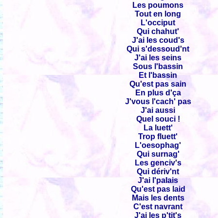
Les poumons
Tout en long
L'occiput
Qui chahut'
J'ai les coud's
Qui s'dessoud'nt
J'ai les seins
Sous l'bassin
Et l'bassin
Qu'est pas sain
En plus d'ça
J'vous l'cach' pas
J'ai aussi
Quel souci !
La luett'
Trop fluett'
L'oesophag'
Qui surnag'
Les genciv's
Qui dériv'nt
J'ai l'palais
Qu'est pas laid
Mais les dents
C'est navrant
J'ai les p'tit's