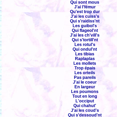
Qui sont mous
J'ai l'fémur
Qu'est trop dur
J'ai les cuiss's
Qui s'raidiss'nt
Les guibol's
Qui flageol'nt
J'ai les ch'vill's
Qui s'tortill'nt
Les rotul's
Qui ondul'nt
Les tibias
Raplaplas
Les mollets
Trop épais
Les orteils
Pas pareils
J'ai le coeur
En largeur
Les poumons
Tout en long
L'occiput
Qui chahut'
J'ai les coud's
Qui s'dessoud'nt