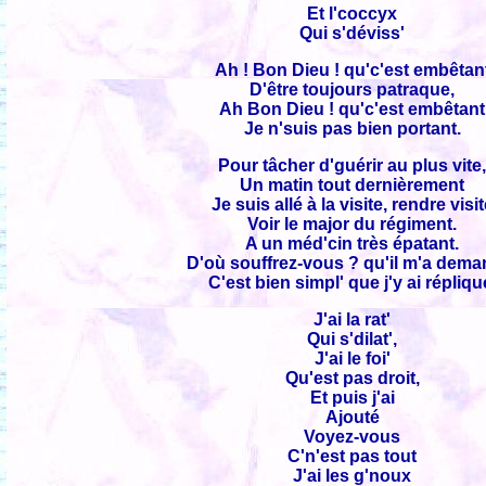
Et l'coccyx
Qui s'déviss'
Ah ! Bon Dieu ! qu'c'est embêtan
D'être toujours patraque,
Ah Bon Dieu ! qu'c'est embêtant
Je n'suis pas bien portant.
Pour tâcher d'guérir au plus vite
Un matin tout dernièrement
Je suis allé à la visite, rendre visi
Voir le major du régiment.
A un méd'cin très épatant.
D'où souffrez-vous ? qu'il m'a dema
C'est bien simpl' que j'y ai répliqu
J'ai la rat'
Qui s'dilat',
J'ai le foi'
Qu'est pas droit,
Et puis j'ai
Ajouté
Voyez-vous
C'n'est pas tout
J'ai les g'noux