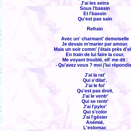
J'ai les seins
Sous l'bassin
Et l'bassin
Qu'est pas sain
Refrain
Avec un' charmant' demoiselle
Je devais m'marier par amour.
Mais un soir comm' j'étais près d'el
En train de lui faire la cour,
Me voyant troublé, ell' me dit :
- Qu'avez vous ? moi j'lui répondis
J'ai la rat'
Qui s'dilat',
J'ai le foi'
Qu'est pas droit,
J'ai le ventr'
Qui se rentr'
J'ai l'pylor'
Qui s'color
J'ai l'gésier
Anémié,
L'estomac