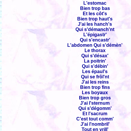
L'estomac
Bien trop bas
Et les côt's
Bien trop haut's
J'ai les hanch's
Qui s'démanch'nt
L'épigastr'
Qui s'encastr'
L'abdomen Qui s'démèn'
Le thorax
Qui s'désax'
La poitrin'
Qui s'débin'
Les épaul's
Qui se frôl'nt
J'ai les reins
Bien trop fins
Les boyaux
Bien trop gros
J'ai l'sternum
Qui s'dégomm'
Et l'sacrum
C'est tout comm'
J'ai l'nombril'
Tout en vrill'