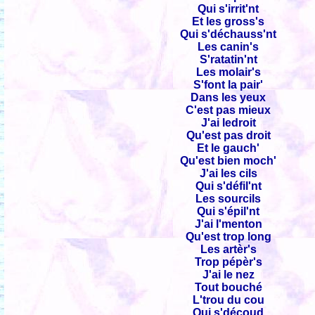
Qui s'irrit'nt
Et les gross's
Qui s'déchauss'nt
Les canin's
S'ratatin'nt
Les molair's
S'font la pair'
Dans les yeux
C'est pas mieux
J'ai ledroit
Qu'est pas droit
Et le gauch'
Qu'est bien moch'
J'ai les cils
Qui s'défil'nt
Les sourcils
Qui s'épil'nt
J'ai l'menton
Qu'est trop long
Les artèr's
Trop pépèr's
J'ai le nez
Tout bouché
L'trou du cou
Qui s'découd