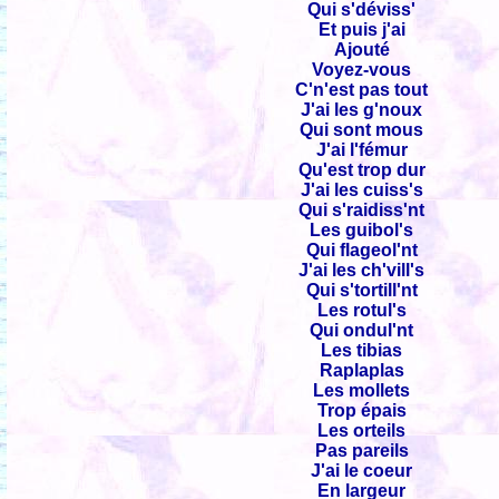
Qui s'déviss'
Et puis j'ai
Ajouté
Voyez-vous
C'n'est pas tout
J'ai les g'noux
Qui sont mous
J'ai l'fémur
Qu'est trop dur
J'ai les cuiss's
Qui s'raidiss'nt
Les guibol's
Qui flageol'nt
J'ai les ch'vill's
Qui s'tortill'nt
Les rotul's
Qui ondul'nt
Les tibias
Raplaplas
Les mollets
Trop épais
Les orteils
Pas pareils
J'ai le coeur
En largeur