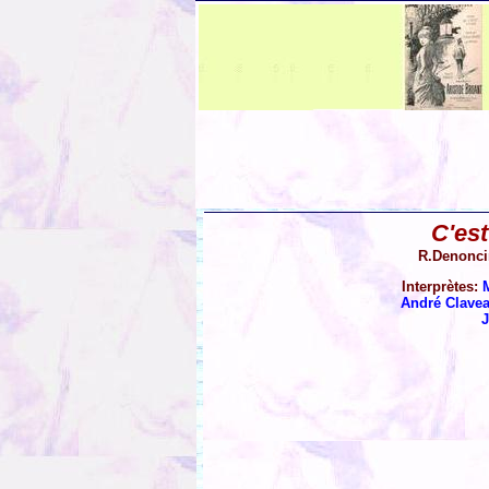
C'est
R.Denonc
Interprètes:
André Clave
J