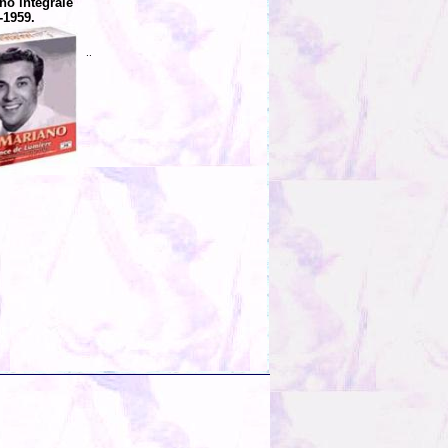
no intégrale
-1959.
..