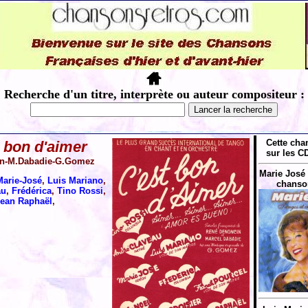
Recherche d'un titre, interprète ou auteur compositeur :
Cette cha
 bon d'aimer
sur les CD
in-M.Dabadie-G.Gomez
Marie José 
Marie-José
,
Luis Mariano
,
chanson
au
,
Frédérica
,
Tino Rossi
,
ean Raphaël
,