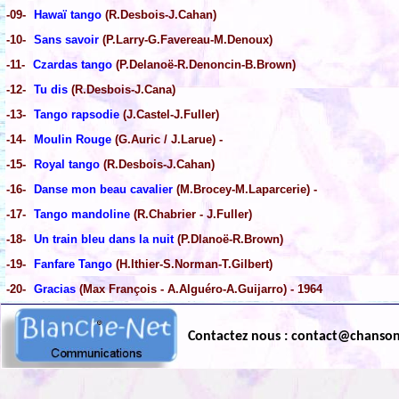
-09-
Hawaï tango
(R.Desbois-J.Cahan)
-10-
Sans savoir
(P.Larry-G.Favereau-M.Denoux)
-11-
Czardas tango
(P.Delanoë-R.Denoncin-B.Brown)
-12-
Tu dis
(R.Desbois-J.Cana)
-13-
Tango rapsodie
(J.Castel-J.Fuller)
-14-
Moulin Rouge
(G.Auric / J.Larue) -
-15-
Royal tango
(R.Desbois-J.Cahan)
-16-
Danse mon beau cavalier
(M.Brocey-M.Laparcerie) -
-17-
Tango mandoline
(R.Chabrier - J.Fuller)
-18-
Un train bleu dans la nuit
(P.Dlanoë-R.Brown)
-19-
Fanfare Tango
(H.Ithier-S.Norman-T.Gilbert)
-20-
Gracias
(Max François - A.Alguéro-A.Guijarro) - 1964
Contactez nous : contact@chanso