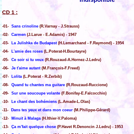
CD 1 :
-01-
Sans crinoline
(R.Varnay - J.Strauss)
-02-
Carmen
(J.Larue - E.Adamis) - 1947
-03-
La Julishka de Budapest
(H.Lemarchand - F.Raymond) - 1954
-04-
L'amie des roses
(L.Poterat-H.Bourtayre)
-05-
Ce soir si tu veux
(R.Rouzaud-A.Hornez-J.Ledru)
-06-
Je t'aime autant
(M.François-F.Freed)
-07-
Lolita
(L.Poterat - R.Zerbib)
-08-
Quand tu chantes ma guitare
(R.Rouzaud-Ruccione)
-09-
Sur une soucoupe volante
(F.Bonifay-E.Falcocchio)
-10-
Le chant des bohémiens
(L.Amade-L.Olas)
-11-
Dans tes yeux et dans mon coeur
(M.Philippe-Gérard)
-12-
Minuit à Malaga
(H.Ithier-V.Paloma)
-13-
Ça m'fait quelque chose
(P.Havet R.Denoncin J.Ledru) - 1953