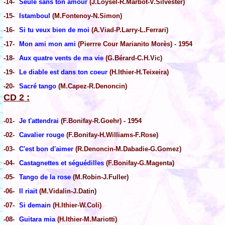
-14-
Seule sans ton amour
(J.Loysel-R.Marbot-V.Silvester)
-15-
Istamboul
(M.Fontenoy-N.Simon)
-16-
Si tu veux bien de moi
(A.Viad-P.Larry-L.Ferrari)
-17-
Mon ami mon ami
(Pierrre Cour Marianito Morès) - 1954
-18-
Aux quatre vents de ma vie
(G.Bérard-C.H.Vic)
-19-
Le diable est dans ton coeur
(H.Ithier-H.Teixeira)
-20-
Sacré tango
(M.Capez-R.Denoncin)
CD 2 :
-01-
Je t'attendrai
(F.Bonifay-R.Goehr) - 1954
-02-
Cavalier rouge
(F.Bonifay-H.Williams-F.Rose)
-03-
C'est bon d'aimer
(R.Denoncin-M.Dabadie-G.Gomez)
-04-
Castagnettes et séguédilles
(F.Bonifay-G.Magenta)
-05-
Tango de la rose
(M.Robin-J.Fuller)
-06-
Il riait
(M.Vidalin-J.Datin)
-07-
Si demain
(H.Ithier-W.Coli)
-08-
Guitara mia
(H.Ithier-M.Mariotti)