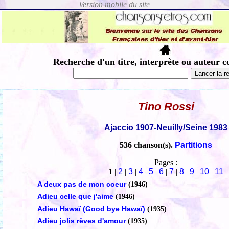
Recherche d'un titre, interprète ou auteur c
Tino Rossi
Ajaccio 1907-Neuilly/Seine 1983
536 chanson(s).
Partitions
Pages :
1
|
2
|
3
|
4
|
5
|
6
|
7
|
8
|
9
|
10
|
11
A deux pas de mon coeur
(1946)
Adieu celle que j'aime
(1946)
Adieu Hawaï (Good bye Hawaï)
(1935)
Adieu jolis rêves d'amour
(1935)