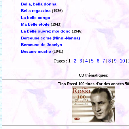
Bella, bella donna
Bella regazzina
(1936)
La belle conga
Ma belle étoile
(1943)
La belle ouvrez moi donc
(1946)
Berceuse corse (Ninni-Nanna)
Berceuse de Jocelyn
Besame mucho
(1941)
Pages :
1
|
2
|
3
|
4
|
5
|
6
|
7
|
8
|
9
|
10
|
CD thèmatiques:
Tino Rossi 100 titres d'or des années 5