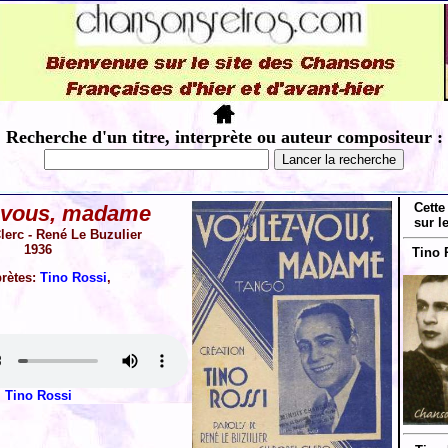
Recherche d'un titre, interprète ou auteur compositeur :
Cette
 vous, madame
sur l
lerc - René Le Buzulier
1936
Tino 
prètes:
Tino Rossi
,
Tino Rossi