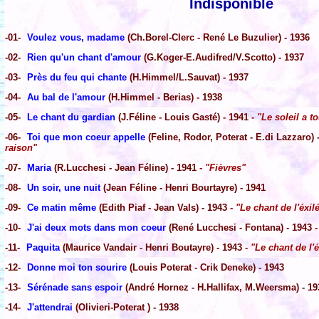
Indisponible
-01-
Voulez vous, madame
(Ch.Borel-Clerc - René Le Buzulier) - 1936
-02-
Rien qu'un chant d'amour
(G.Koger-E.Audifred/V.Scotto) - 1937
-03-
Près du feu qui chante
(H.Himmel/L.Sauvat) - 1937
-04-
Au bal de l'amour
(H.Himmel - Berias) - 1938
-05-
Le chant du gardian
(J.Féline - Louis Gasté) - 1941
- "Le soleil a t
-06-
Toi que mon coeur appelle
(Feline, Rodor, Poterat - E.di Lazzaro) 
raison"
-07-
Maria
(R.Lucchesi - Jean Féline) - 1941
- "Fièvres"
-08-
Un soir, une nuit
(Jean Féline - Henri Bourtayre) - 1941
-09-
Ce matin même
(Edith Piaf - Jean Vals) - 1943
- "Le chant de l'éxil
-10-
J'ai deux mots dans mon coeur
(René Lucchesi - Fontana) - 1943
-
-11-
Paquita
(Maurice Vandair - Henri Boutayre) - 1943
- "Le chant de l'é
-12-
Donne moi ton sourire
(Louis Poterat - Crik Deneke) - 1943
-13-
Sérénade sans espoir
(André Hornez - H.Hallifax, M.Weersma) - 19
-14-
J'attendrai
(Olivieri-Poterat ) - 1938