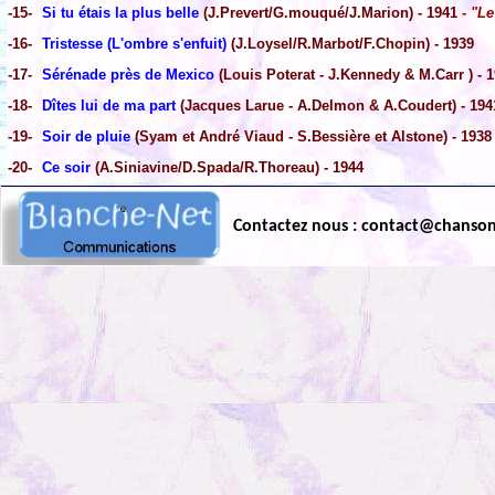
-15-
Si tu étais la plus belle
(J.Prevert/G.mouqué/J.Marion) - 1941
- "Le
-16-
Tristesse (L'ombre s'enfuit)
(J.Loysel/R.Marbot/F.Chopin) - 1939
-17-
Sérénade près de Mexico
(Louis Poterat - J.Kennedy & M.Carr ) - 
-18-
Dîtes lui de ma part
(Jacques Larue - A.Delmon & A.Coudert) - 194
-19-
Soir de pluie
(Syam et André Viaud - S.Bessière et Alstone) - 1938
-20-
Ce soir
(A.Siniavine/D.Spada/R.Thoreau) - 1944
Contactez nous : contact@chanso