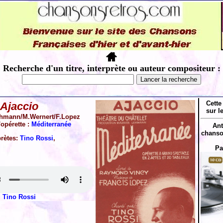
Recherche d'un titre, interprète ou auteur compositeur :
Cette
Ajaccio
sur l
hmann/M.Wernert/F.Lopez
'opérette :
Méditerranée
Ant
chanso
prètes:
Tino Rossi
,
Pa
Tino Rossi