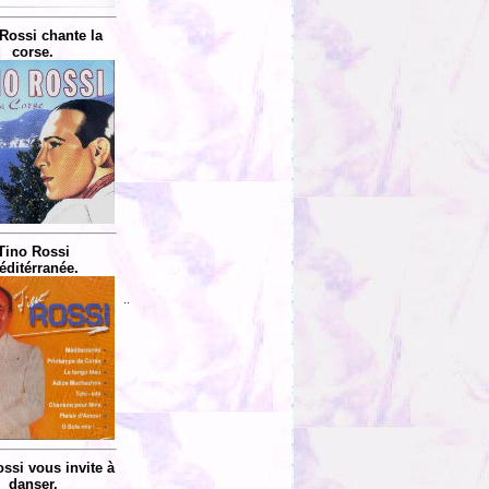
Rossi chante la
corse.
Tino Rossi
éditérranée.
..
ssi vous invite à
danser.