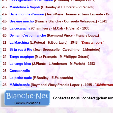
-15-
Les cigarières de Barcelone
(F.Bonifay - Enrique Corts)
-16-
Mandoline à Napoli
(F.Bonifay et L.Poterat - V.Panzoti)
-17-
Dans mon île d'amour
(Jean-Marie Thomas et Jean Lavande - Bru
-18-
Besame mucho
(Francis Blanche - Consuelo Velasquez) - 1941
-19-
La cucaracha
(Chamfleury - M.Cab - H.Varna) - 1935
-20-
Demain c'est dimanche
(Raymond Vincy - Francis Lopez)
-21-
La Marchina
(L.Poterat - H.Bourtayre) - 1948
- "Deux amours"
-23-
Si tu vas à Rio
(Jean Broussolle - Carvalhino - J.Monteiro) -
-24-
Tango magique
(Max François - M.Philippe-Gérard)
-25-
Le tango bleu
(J.Plante - L.Anderson - M.Parish) - 1953
-26-
Constanzella
-27-
La petite mule
(F.Bonifay - E.Falccochio)
-28-
Méditérranée
(Raymond Vincy-Francis Lopez ) - 1955
- "Méditerra
Contactez nous : contact@chanso