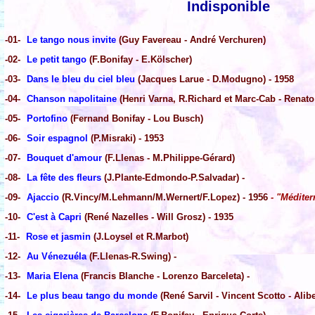
Indisponible
-01-
Le tango nous invite
(Guy Favereau - André Verchuren)
-02-
Le petit tango
(F.Bonifay - E.Kölscher)
-03-
Dans le bleu du ciel bleu
(Jacques Larue - D.Modugno) - 1958
-04-
Chanson napolitaine
(Henri Varna, R.Richard et Marc-Cab - Renato
-05-
Portofino
(Fernand Bonifay - Lou Busch)
-06-
Soir espagnol
(P.Misraki) - 1953
-07-
Bouquet d'amour
(F.Llenas - M.Philippe-Gérard)
-08-
La fête des fleurs
(J.Plante-Edmondo-P.Salvadar) -
-09-
Ajaccio
(R.Vincy/M.Lehmann/M.Wernert/F.Lopez) - 1956
- "Méditer
-10-
C'est à Capri
(René Nazelles - Will Grosz) - 1935
-11-
Rose et jasmin
(J.Loysel et R.Marbot)
-12-
Au Vénezuéla
(F.Llenas-R.Swing) -
-13-
Maria Elena
(Francis Blanche - Lorenzo Barceleta) -
-14-
Le plus beau tango du monde
(René Sarvil - Vincent Scotto - Alibe