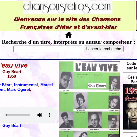
Recherche d'un titre, interprète ou auteur compositeur :
Cette
'eau vive
sur l
Guy Béart
1958
Ces 
Par
 Béart
,
Instrumental
,
Marcel
nt
,
Marc Ogeret
,
Guy Béart