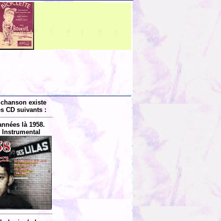
 chanson existe
es CD suivants :
années là 1958.
 Instrumental