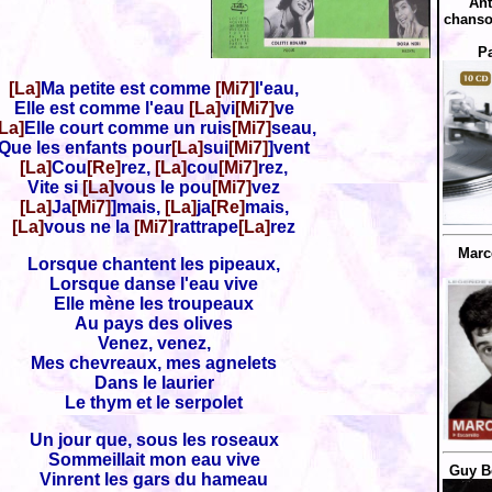
Ant
chanso
P
[La]
Ma petite est comme
[Mi7]
l'eau,
Elle est comme l'eau
[La]
vi
[Mi7]
ve
La]
Elle court comme un ruis
[Mi7]
seau,
Que les enfants pour
[La]
sui
[Mi7]
]vent
[La]
Cou
[Re]
rez,
[La]
cou
[Mi7]
rez,
Vite si
[La]
vous le pou
[Mi7]
vez
[La]
Ja
[Mi7]
]mais,
[La]
ja
[Re]
mais,
[La]
vous ne la
[Mi7]
rattrape
[La]
rez
Marc
Lorsque chantent les pipeaux,
Lorsque danse l'eau vive
Elle mène les troupeaux
Au pays des olives
Venez, venez,
Mes chevreaux, mes agnelets
Dans le laurier
Le thym et le serpolet
Un jour que, sous les roseaux
Sommeillait mon eau vive
Guy Bé
Vinrent les gars du hameau