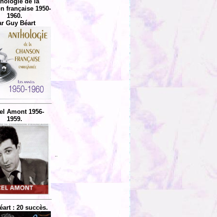
hologie de la
n française 1950-
1960.
ar Guy Béart
el Amont 1956-
1959.
..
art : 20 succès.