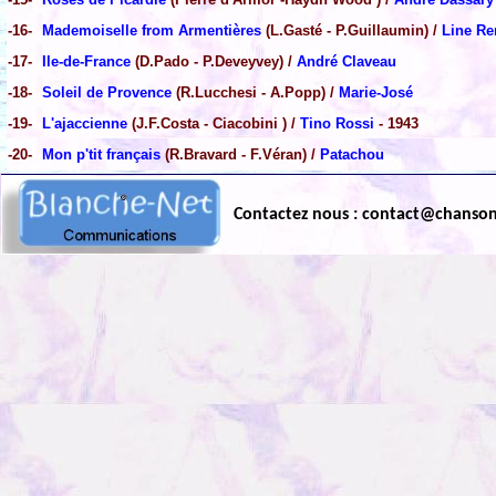
-16-
Mademoiselle from Armentières
(L.Gasté - P.Guillaumin) /
Line R
-17-
Ile-de-France
(D.Pado - P.Deveyvey) /
André Claveau
-18-
Soleil de Provence
(R.Lucchesi - A.Popp) /
Marie-José
-19-
L'ajaccienne
(J.F.Costa - Ciacobini ) /
Tino Rossi
- 1943
-20-
Mon p'tit français
(R.Bravard - F.Véran) /
Patachou
Contactez nous : contact@chanso