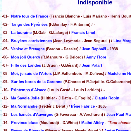
Indisponible
-01-
Notre tour de France
(Francis Blanche - Luis Mariano - Henri Bourt
-02-
Tango des Pyrénées
(F.Bonifay - F.Antonini) / -
-03-
La touraine
(M.Gab - G.Lafarge) /
Francis Linel
-04-
Bruyères corréziennes
(Jean Leymarie - Jean Segurel ) /
Lina Mar
-05-
Venise et Bretagne
(Bardou - Dassier) /
Jean Raphaël
- 1938
-06-
Mon joli Quercy
(R.Manoury - G.Delord) /
Anny Flore
-07-
Fille des Landes
(J.Druon - G.Bérard) /
Jean Patart
-08-
Moi, je suis de l'Artois
(J.M.Vallembois - M.Defives) /
Madeleine H
-09-
Sur les bords de la Garonne
(P.Charco et P.Jarjaille- G.Gabaroche)
-10-
Printemps d'Alsace
(Louis Gasté - Louis Ledrich) / -
-11-
Ma Savoie Jolie
(H.Ithier - J.Datin - C.Foglio) /
Claude Robin
-12-
Ma Normandie
(Frédéric Bérat ) /
Irène Fabrice
- 1836
-13-
Les fiancés d'Auvergne
(G.Favereau - A.Verchuren) /
Jean-Paul Ma
-14-
Province blues
(Mouloudji - D.White) /
Mathé Altéry
- "Tout chante
-15-
Roses de Picardie
(Pierre d'Armor -Haydn Wood ) /
André Dassary