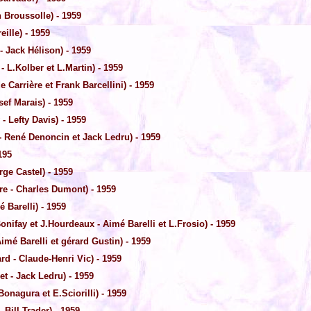
 Broussolle) - 1959
eille) - 1959
- Jack Hélison) - 1959
- L.Kolber et L.Martin) - 1959
 Carrière et Frank Barcellini) - 1959
ef Marais) - 1959
- Lefty Davis) - 1959
 René Denoncin et Jack Ledru) - 1959
195
ge Castel) - 1959
re - Charles Dumont) - 1959
 Barelli) - 1959
onifay et J.Hourdeaux - Aimé Barelli et L.Frosio) - 1959
imé Barelli et gérard Gustin) - 1959
d - Claude-Henri Vic) - 1959
t - Jack Ledru) - 1959
Bonagura et E.Sciorilli) - 1959
Bill Trader) - 1959