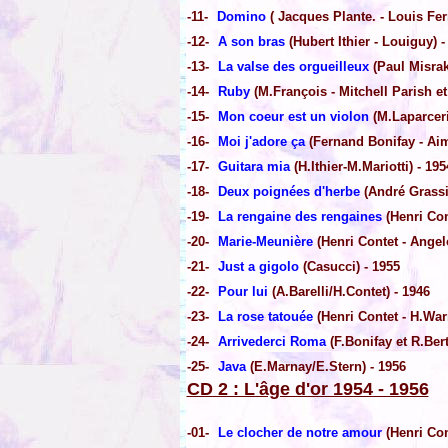
-11-
Domino
( Jacques Plante. - Louis Ferr
-12-
A son bras
(Hubert Ithier - Louiguy) -
-13-
La valse des orgueilleux
(Paul Misrak
-14-
Ruby
(M.François - Mitchell Parish e
-15-
Mon coeur est un violon
(M.Laparceri
-16-
Moi j'adore ça
(Fernand Bonifay - Aimé
-17-
Guitara mia
(H.Ithier-M.Mariotti) - 195
-18-
Deux poignées d'herbe
(André Grassi
-19-
La rengaine des rengaines
(Henri Con
-20-
Marie-Meunière
(Henri Contet - Angel
-21-
Just a gigolo
(Casucci) - 1955
-22-
Pour lui
(A.Barelli/H.Contet) - 1946
-23-
La rose tatouée
(Henri Contet - H.War
-24-
Arrivederci Roma
(F.Bonifay et R.Bert
-25-
Java
(E.Marnay/E.Stern) - 1956
CD 2 : L'âge d'or 1954 - 1956
-01-
Le clocher de notre amour
(Henri Con