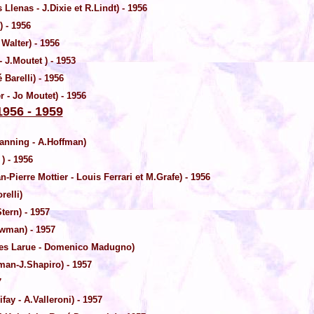
 Llenas - J.Dixie et R.Lindt) - 1956
) - 1956
alter) - 1956
 J.Moutet ) - 1953
Barelli) - 1956
 - Jo Moutet) - 1956
1956 - 1959
anning - A.Hoffman)
) - 1956
-Pierre Mottier - Louis Ferrari et M.Grafe) - 1956
elli)
tern) - 1957
ewman) - 1957
es Larue - Domenico Madugno)
man-J.Shapiro) - 1957
7
ay - A.Valleroni) - 1957