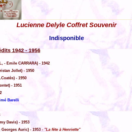
Lucienne Delyle Coffret Souvenir
Indisponible
dits 1942 - 1956
, - Emile CARRARA) - 1942
stan Jollet) - 1950
.Coatès) - 1950
ontet) - 1951
2
imé Barelli
3
my Davis) - 1953
 Georges Auric) - 1953
- "La fête à Henriette"