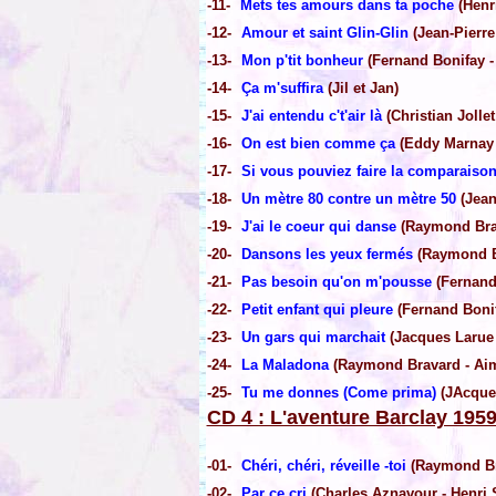
-11-
Mets tes amours dans ta poche
(Henr
-12-
Amour et saint Glin-Glin
(Jean-Pierre
-13-
Mon p'tit bonheur
(Fernand Bonifay -
-14-
Ça m'suffira
(Jil et Jan)
-15-
J'ai entendu c't'air là
(Christian Jollet
-16-
On est bien comme ça
(Eddy Marnay -
-17-
Si vous pouviez faire la comparaiso
-18-
Un mètre 80 contre un mètre 50
(Jean-
-19-
J'ai le coeur qui danse
(Raymond Brav
-20-
Dansons les yeux fermés
(Raymond Br
-21-
Pas besoin qu'on m'pousse
(Fernand 
-22-
Petit enfant qui pleure
(Fernand Bonifa
-23-
Un gars qui marchait
(Jacques Larue 
-24-
La Maladona
(Raymond Bravard - Aimé
-25-
Tu me donnes (Come prima)
(JAcques
CD 4 : L'aventure Barclay 195
-01-
Chéri, chéri, réveille -toi
(Raymond Bra
-02-
Par ce cri
(Charles Aznavour - Henri S