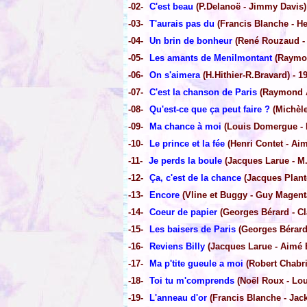
-02-
C'est beau
(P.Delanoë - Jimmy Davis)
-03-
T'aurais pas du
(Francis Blanche - He
-04-
Un brin de bonheur
(René Rouzaud - 
-05-
Les amants de Menilmontant
(Raymon
-06-
On s'aimera
(H.Hithier-R.Bravard) - 1
-07-
C'est la chanson de Paris
(Raymond As
-08-
Qu'est-ce que ça peut faire ?
(Michèle
-09-
Ma chance à moi
(Louis Domergue - 
-10-
Le prince et la fée
(Henri Contet - Aim
-11-
Je perds la boule
(Jacques Larue - M.
-12-
Ça, c'est de la chance
(Jacques Plante
-13-
Encore
(Vline et Buggy - Guy Magenta
-14-
Coeur de papier
(Georges Bérard - Cl
-15-
Les baisers de Paris
(Georges Bérard 
-16-
Reviens Billy
(Jacques Larue - Aimé Ba
-17-
Ma p'tite gueule a moi
(Robert Chabri
-18-
Toi tu m'comprends
(Noël Roux - Loui
-19-
L'anneau d'or
(Francis Blanche - Jack