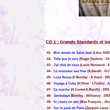
CD 1 : Grands Standards et iné
-01-
Mon amant de Saint-Jean
(Léon AGEL
-02-
Telle que je suis
(Roger Desbois - Chri
-03-
J'ai rêvé de vous
(Louis Hennervé - E
-04-
Le monsieur aux lilas
(A.Barelli - H.C
-05-
Luna Rossa
(F.Bonifay - A.Vian) - 195
-06-
Voyage à Cuba
(H.Ithier - I.Fields) ,
A
-07-
Ça marche
(H.Contet-A.Barelli) - 1951
-08-
Jambalaya
(Bonifay - Williams) - 195
-09-
Si j'avais un ami
(Max François - Jim
-10-
Sur le pavé de Paris
(Jacques Larue -