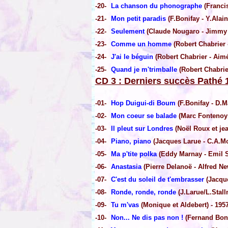
-20-
La chanson du phonographe
(Francis
-21-
Mon petit paradis
(F.Bonifay - Y.Alain
-22-
Seulement
(Claude Nougaro - Jimmy W
-23-
Comme un homme
(Robert Chabrier -
-24-
J'ai le béguin
(Robert Chabrier - Aimé 
-25-
Quand je m'trimballe
(Robert Chabrier
CD 3 : Derniers succès Pathé 
-01-
Hop Duigui-di Boum
(F.Bonifay - D.M
-02-
Mon coeur se balade
(Marc Fontenoy 
-03-
Il pleut sur Londres
(Noël Roux et jean
-04-
Piano, piano
(Jacques Larue - C.A.Mor
-05-
Ma p'tite polka
(Eddy Marnay - Emil S
-06-
Anastasia
(Pierre Delanoë - Alfred N
-07-
C'est du soleil de t'embrasser
(Jacqu
-08-
Ronde, ronde, ronde
(J.Larue/L.Stall
-09-
Tu m'vas
(Monique et Aldebert) - 195
-10-
Non... Ne dis pas non !
(Fernand Bonif