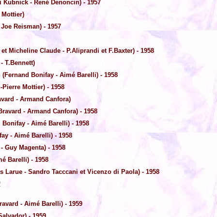
i Kubnick - René Denoncin) - 1957
 Mottier)
 Joe Reisman) - 1957
 et Micheline Claude - P.Aliprandi et F.Baxter) - 1958
 T.Bennett)
n
(Fernand Bonifay - Aimé Barelli) - 1958
Pierre Mottier) - 1958
ard - Armand Canfora)
avard - Armand Canfora) - 1958
Bonifay - Aimé Barelli) - 1958
y - Aimé Barelli) - 1958
- Guy Magenta) - 1958
 Barelli) - 1958
 Larue - Sandro Tacccani et Vicenzo di Paola) - 1958
9
vard - Aimé Barelli) - 1959
alvador) - 1959