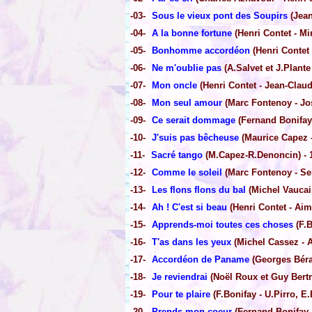
-03-
Sous le vieux pont des Soupirs
(Jean
-04-
A la bonne fortune
(Henri Contet - Mir
-05-
Bonhomme accordéon
(Henri Contet 
-06-
Ne m'oublie pas
(A.Salvet et J.Plante 
-07-
Mon oncle
(Henri Contet - Jean-Claude
-08-
Mon seul amour
(Marc Fontenoy - Jos
-09-
Ce serait dommage
(Fernand Bonifay 
-10-
J'suis pas bêcheuse
(Maurice Capez -
-11-
Sacré tango
(M.Capez-R.Denoncin) - 
-12-
Comme le soleil
(Marc Fontenoy - Ser
-13-
Les flons flons du bal
(Michel Vaucai
-14-
Ah ! C'est si beau
(Henri Contet - Aimé
-15-
Apprends-moi toutes ces choses
(F.B
-16-
T'as dans les yeux
(Michel Cassez - A
-17-
Accordéon de Paname
(Georges Bérar
-18-
Je reviendrai
(Noël Roux et Guy Bertre
-19-
Pour te plaire
(F.Bonifay - U.Pirro, E.
-20-
Prends mon coeur
(Fernand Bonifay - 