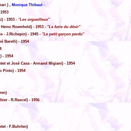
ari ) ,
Monique Thibaut
-
 1953
i) - 1953
- "Les orgueilleux"
t Heinz Roemheld) - 1953
- "La furie du désir"
e - J.Richepin) - 1945
- "Le petit garçon perdu"
 Barelli) - 1954
4
) - 1954
tet et José Casa - Armand Migiani) - 1954
o Pinto) - 1954
ren)
hier - R.Rascel) - 1956
tet - F.Buhrlen)