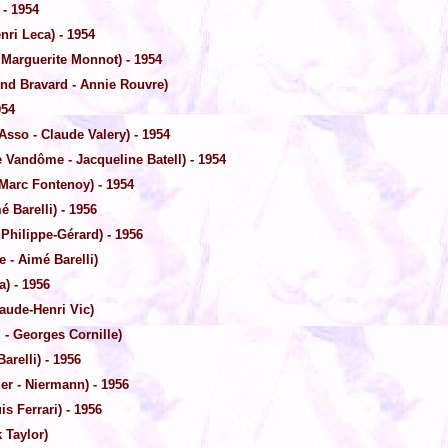
 - 1954
nri Leca) - 1954
Marguerite Monnot) - 1954
d Bravard - Annie Rouvre)
954
so - Claude Valery) - 1954
 Vandôme - Jacqueline Batell) - 1954
Marc Fontenoy) - 1954
é Barelli) - 1956
Philippe-Gérard) - 1956
 - Aimé Barelli)
) - 1956
aude-Henri Vic)
- Georges Cornille)
relli) - 1956
er - Niermann) - 1956
s Ferrari) - 1956
 Taylor)