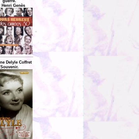
guerre.
 Henri Genès
..
ne Delyle Coffret
Souvenir.