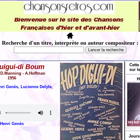
Recherche d'un titre, interprète ou auteur compositeur :
Cette
uigui-di Boum
sur l
- D.Manning - A.Hoffman
1956
H
nri Genès
,
Lucienne Delyle
,
Henri Genès
Jours