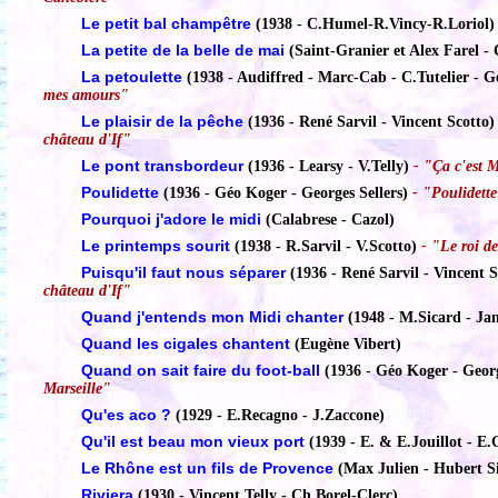
Le petit bal champêtre
(1938 - C.Humel-R.Vincy-R.Loriol)
La petite de la belle de mai
(Saint-Granier et Alex Farel -
La petoulette
(1938 - Audiffred - Marc-Cab - C.Tutelier - Ge
mes amours"
Le plaisir de la pêche
(1936 - René Sarvil - Vincent Scotto)
château d'If"
Le pont transbordeur
(1936 - Learsy - V.Telly)
- "Ça c'est M
Poulidette
(1936 - Géo Koger - Georges Sellers)
- "Poulidett
Pourquoi j'adore le midi
(Calabrese - Cazol)
Le printemps sourit
(1938 - R.Sarvil - V.Scotto)
- "Le roi de
Puisqu'il faut nous séparer
(1936 - René Sarvil - Vincent S
château d'If"
Quand j'entends mon Midi chanter
(1948 - M.Sicard - Ja
Quand les cigales chantent
(Eugène Vibert)
Quand on sait faire du foot-ball
(1936 - Géo Koger - Georg
Marseille"
Qu'es aco ?
(1929 - E.Recagno - J.Zaccone)
Qu'il est beau mon vieux port
(1939 - E. & E.Jouillot - E.
Le Rhône est un fils de Provence
(Max Julien - Hubert Si
Riviera
(1930 - Vincent Telly - Ch.Borel-Clerc)