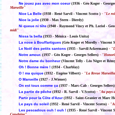
Ne jouez pas avec mon coeur
(1936 - Géo Koger - Georges
Marseille"
Nice La Belle
(1938 - René Sarvil - Vincent Scotto )
- "Le roi
Nice la jolie
(1930 - Max Stern - Dierdy)
Ni queue ni tête
(1940 - Raymond Vincy et Ph. Loriol - Geor
midi"
Nissa la bella
(1933 - Ménica - Louis Unita)
La noce à Bouffartigues
(Géo Koger et Morelly - Vincent S
Le Noël des petits santons
(1935 - Sarvil/Ackermans)
- "D
Notre amour.
(1937 - Géo Koger - Georges Sellers)
- "Honorin
Notre dame du bonheur
(Vincent Telly - Léo Nègre et Rém
Oh ! Bonne mère !
(1934 - Charblay)
O ! ma quique
(1932 - Eugène Vilbert)
- "La Revue Marseilla
O Marseille
(1927 - J.Wiener)
On est tous comme ça
(1937 - Marc-Cab - Georges Sellers)
La partie de pêche
(1932 - R. Sarvil - V.Scotto)
- "Au pays d
Partir pour la Côte d'Azur
(1932 - Saint-Granier et Marc Hé
Le pays du soleil
(1932 - René Sarvil - Vincent Scotto)
- "Au
Les pescadous ouh ! ouh !
(1935 - René Sarvil - Vincent S
Canebière"