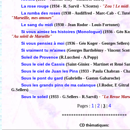
La rose rouge
(1934 - R. Sarvil - V.Scotto)
- "Zou ! Le midi
La rumba des roses
(1938 - Audiffred - Marc-Cab - C.Tuteli
"Marseille, mes amours"
Le sang du midi
(1930 - Jean Rodor - Louis Fortunet)
Si vous aimiez les histoires (Monologue)
(1936 - Géo Kog
"Au soleil de Marseille"
Si vous pensiez à moi
(1936 - Géo Koger - Georges Sellers)
Si vraiment tu m'aimes
(Georges Barthélémy - Vincent Scot
Soleil de Provence
(R.Lucchesi - A.Popp)
Sous le ciel de Cassis
(Saint-Giniez - Martinet et René Sar
Sous le ciel de Juan les Pins
(1933 - Paula Chabran - Cha
Sous le pont du gard
(Gabriello - Gaston Gabaroche)
Sous les grands pins de ma calanque
(J.Rodor, E Gitral 
G.Sellers)
Sous le soleil
(1933 - G.Sellers - R.Sarvil)
- "La Revue Marse
Pages :
1
|
2
|
3
|
4
****************************
CD thèmatiques: