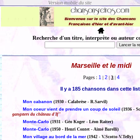
Recherche d'un titre, interprète ou auteur c
Marseille et le midi
Pages :
1
|
2
|
3
|
4
Il y a 185 chansons dans cette lis
Mon cabanon
(1930 - Calabrèse - R.Sarvil)
Mon coeur vient de prendre un coup de soleil
(1936 - Sc
gangsters du château d'If"
Monte-Carlo
(1931 - Géo Koger - Léon Raiter)
Monte-Carlo
(1950 - Henri Contet - Aimé Barelli)
Mon village au bord de la mer
(1942 - V.Scotto-V.Telly)