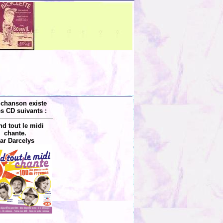
 chanson existe
es CD suivants :
d tout le midi
chante.
ar Darcelys