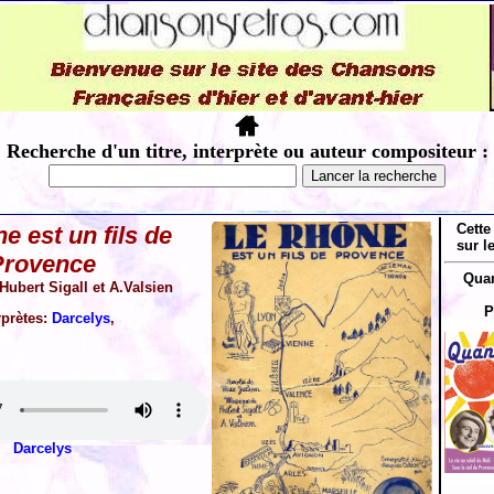
Recherche d'un titre, interprète ou auteur compositeur :
Cette
e est un fils de
sur l
Provence
Quan
Hubert Sigall et A.Valsien
P
rprètes:
Darcelys
,
Darcelys