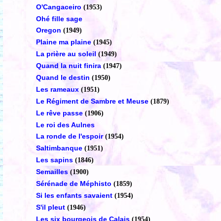
O'Cangaceiro
(1953)
Ohé fille sage
Oregon
(1949)
Plaine ma plaine
(1945)
La prière au soleil
(1949)
Quand la nuit finira
(1947)
Quand le destin
(1950)
Les rameaux
(1951)
Le Régiment de Sambre et Meuse
(1879)
Le rêve passe
(1906)
Le roi des Aulnes
La ronde de l'espoir
(1954)
Saltimbanque
(1951)
Les sapins
(1846)
Semailles
(1900)
Sérénade de Méphisto
(1859)
Si les enfants savaient
(1954)
S'il pleut
(1946)
Les six bourgeois de Calais
(1954)