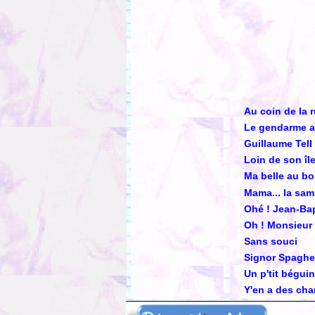
Au coin de la 
Le gendarme a
Guillaume Tell
Loin de son îl
Ma belle au bo
Mama... la sa
Ohé ! Jean-Bap
Oh ! Monsieur
Sans souci
Signor Spaghet
Un p'tit béguin
Y'en a des c