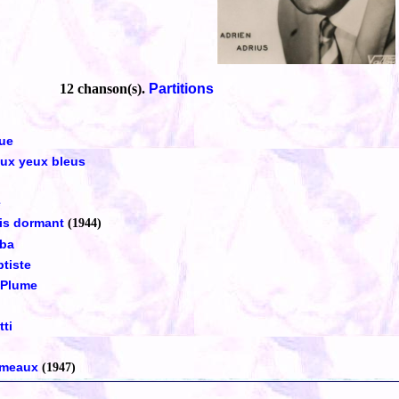
12 chanson(s).
Partitions
rue
ux yeux bleus
e
is dormant
(1944)
mba
tiste
 Plume
ti
hameaux
(1947)