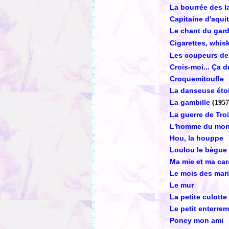
La bourrée des l
Capitaine d'aqui
Le chant du gar
Cigarettes, whis
Les coupeurs de
Crois-moi... Ça d
Croquemitoufle
La danseuse étoi
La gambille
(1957
La guerre de Tro
L'homme du mo
Hou, la houppe
Loulou le bègue
Ma mie et ma car
Le mois des mar
Le mur
La petite culotte
Le petit enterre
Poney mon ami