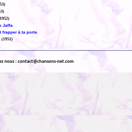
53)
53)
(1952)
 Jaffa
t frapper à ta porte
a
(1951)
ez nous : contact@chansons-net.com