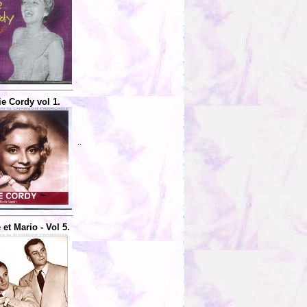
e Cordy vol 1.
..
 et Mario - Vol 5.