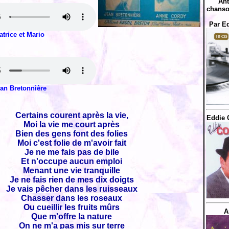
Ant
chanso
Par E
atrice et Mario
an Bretonnière
Certains courent après la vie,
Eddie 
Moi la vie me court après
Bien des gens font des folies
Moi c'est folie de m'avoir fait
Je ne me fais pas de bile
Et n'occupe aucun emploi
Menant une vie tranquille
Je ne fais rien de mes dix doigts
Je vais pêcher dans les ruisseaux
Chasser dans les roseaux
Ou cueillir les fruits mûrs
A
Que m'offre la nature
On ne m'a pas mis sur terre