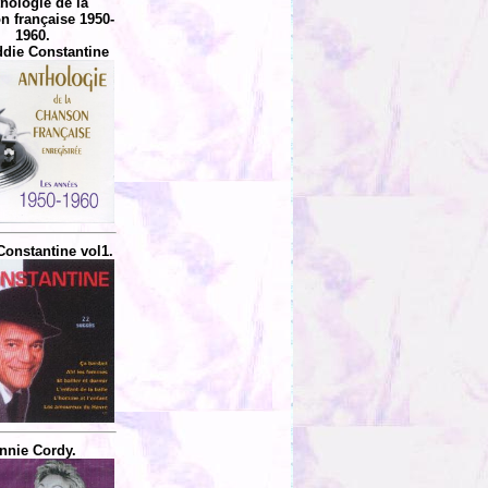
hologie de la
n française 1950-
1960.
ddie Constantine
Constantine vol1.
nnie Cordy.