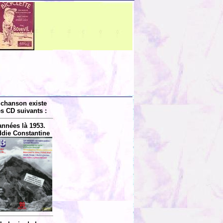
 chanson existe
es CD suivants :
années là 1953.
ddie Constantine