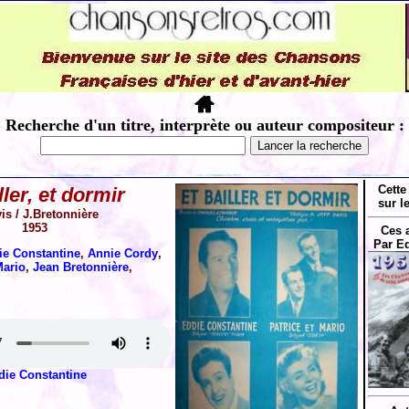
Recherche d'un titre, interprète ou auteur compositeur :
Cette
ller, et dormir
sur l
is / J.Bretonnière
1953
Ces 
Par E
ie Constantine
,
Annie Cordy
,
Mario
,
Jean Bretonnière
,
die Constantine