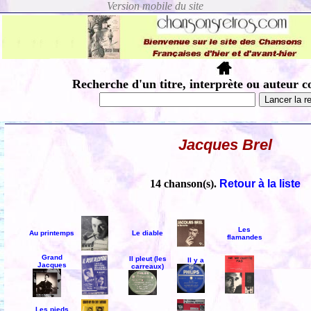
Recherche d'un titre, interprète ou auteur c
Jacques Brel
14 chanson(s).
Retour à la liste
Les
Au printemps
Le diable
flamandes
Grand
Il pleut (les
Il y a
Jacques
carreaux)
Les pieds