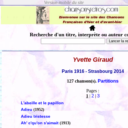
Recherche d'un titre, interprète ou auteur c
Yvette Giraud
Paris 1916 - Strasbourg 2014
127 chanson(s).
Partitions
Pages :
1
|
2
|
3
L'abeille et le papillon
Adieu
(1952)
Adieu tristesse
Ah' c'qu'on s'aimait
(1913)