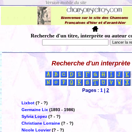
Recherche d'un titre, interprète ou auteur c
Recherche d'un interprète
Pages :
1
|
2
Lixbot
(? - ?)
Germaine Lix
(1893 - 1986)
Sylvia Lopez
(? - ?)
Christiane Lorraine
(? - ?)
Nicole Louvier
(? - ?)