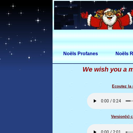
Noëls Profanes
Noëls R
We wish you a 
Ecoutez la
Version(s) c