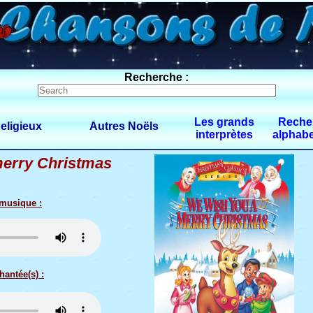
Recherche :
Les grands
Reche
eligieux
Autres Noëls
interprètes
alphabe
merry Christmas
 musique :
hantée(s) :