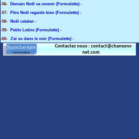
-56-
Demain Noël va revenir (Formulette)
-
-57-
Père Noël regarde bien (Formulette)
-
-58-
Noël catalan
-
-59-
Petits Lutins (Formulette)
-
-60-
J'ai vu dans le noir (Formulette)
-
Contactez nous : contact@chansons-
net.com