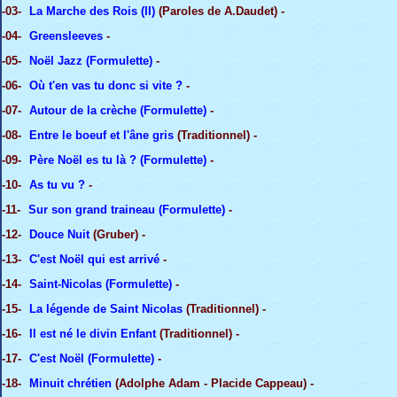
-03-
La Marche des Rois (II)
(Paroles de A.Daudet) -
-04-
Greensleeves
-
-05-
Noël Jazz (Formulette)
-
-06-
Où t'en vas tu donc si vite ?
-
-07-
Autour de la crèche (Formulette)
-
-08-
Entre le boeuf et l'âne gris
(Traditionnel) -
-09-
Père Noël es tu là ? (Formulette)
-
-10-
As tu vu ?
-
-11-
Sur son grand traineau (Formulette)
-
-12-
Douce Nuit
(Gruber) -
-13-
C'est Noël qui est arrivé
-
-14-
Saint-Nicolas (Formulette)
-
-15-
La légende de Saint Nicolas
(Traditionnel) -
-16-
Il est né le divin Enfant
(Traditionnel) -
-17-
C'est Noël (Formulette)
-
-18-
Minuit chrétien
(Adolphe Adam - Placide Cappeau) -