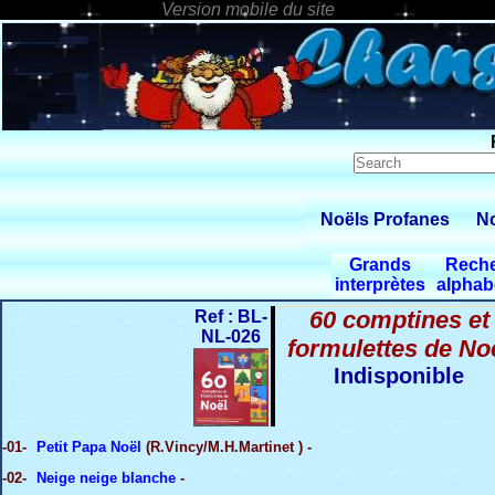
Noëls Profanes
No
Grands
Rech
interprètes
alphab
60 comptines et
Ref : BL-
NL-026
formulettes de No
Indisponible
-01-
Petit Papa Noël
(R.Vincy/M.H.Martinet ) -
-02-
Neige neige blanche
-