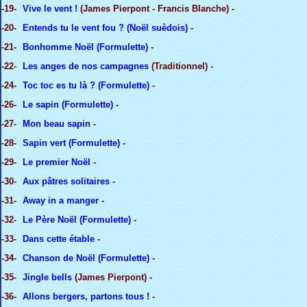
-19-
Vive le vent !
(James Pierpont - Francis Blanche) -
-20-
Entends tu le vent fou ? (Noël suèdois)
-
-21-
Bonhomme Noël (Formulette)
-
-22-
Les anges de nos campagnes
(Traditionnel) -
-24-
Toc toc es tu là ? (Formulette)
-
-26-
Le sapin (Formulette)
-
-27-
Mon beau sapin
-
-28-
Sapin vert (Formulette)
-
-29-
Le premier Noël
-
-30-
Aux pâtres solitaires
-
-31-
Away in a manger
-
-32-
Le Père Noël (Formulette)
-
-33-
Dans cette étable
-
-34-
Chanson de Noël (Formulette)
-
-35-
Jingle bells
(James Pierpont) -
-36-
Allons bergers, partons tous !
-