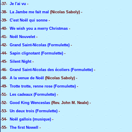
-37-
Je l'ai vu
-
-38-
La Jambe me fait mal
(Nicolas Saboly) -
-39-
C'est Noël qui sonne
-
-40-
We wish you a merry Christmas
-
-41-
Noël Nouvelet
-
-42-
Grand Saint-Nicolas (Formulette)
-
-44-
Sapin clignotant (Formulette)
-
-45-
Silent Night
-
-46-
Grand Saint-Nicolas des écoliers (Formulette)
-
-48-
A la venue de Noël
(Nicolas Saboly) -
-49-
Trotte trotte, renne rose (Formulette)
-
-51-
Les cadeaux (Formulette)
-
-52-
Good King Wenceslas
(Rev. John M. Neale) -
-53-
Un deux trois (Formulette)
-
-54-
Noël gallois (musique)
-
-55-
The first Nowell
-