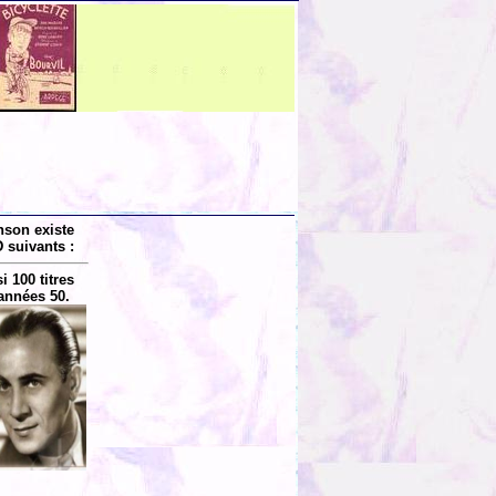
nson existe
 suivants :
 100 titres
années 50.