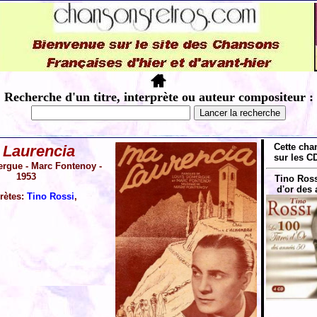
Recherche d'un titre, interprète ou auteur compositeur :
Cette cha
 Laurencia
sur les CD
rgue - Marc Fontenoy -
1953
Tino Rossi
d'or des 
prètes:
Tino Rossi
,