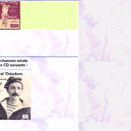
 chanson existe
es CD suivants :
rel Théodore .