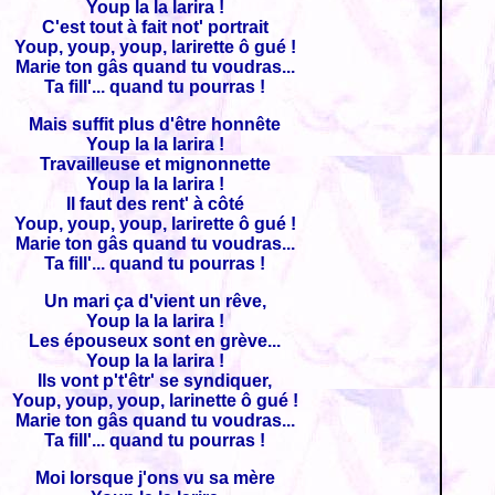
Youp la la larira !
C'est tout à fait not' portrait
Youp, youp, youp, larirette ô gué !
Marie ton gâs quand tu voudras...
Ta fill'... quand tu pourras !
Mais suffit plus d'être honnête
Youp la la larira !
Travailleuse et mignonnette
Youp la la larira !
Il faut des rent' à côté
Youp, youp, youp, larirette ô gué !
Marie ton gâs quand tu voudras...
Ta fill'... quand tu pourras !
Un mari ça d'vient un rêve,
Youp la la larira !
Les épouseux sont en grève...
Youp la la larira !
Ils vont p't'êtr' se syndiquer,
Youp, youp, youp, larinette ô gué !
Marie ton gâs quand tu voudras...
Ta fill'... quand tu pourras !
Moi lorsque j'ons vu sa mère