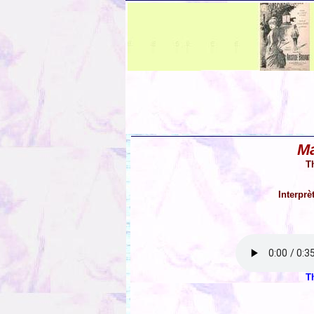
Ma
T
Interprè
T