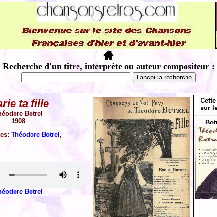
Recherche d'un titre, interprète ou auteur compositeur :
Cette
rie ta fille
sur l
héodore Botrel
1908
Bot
tes:
Théodore Botrel
,
héodore Botrel