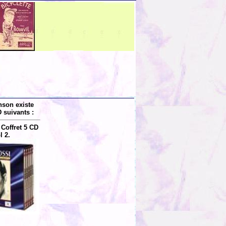
nson existe
 suivants :
Coffret 5 CD
l 2.