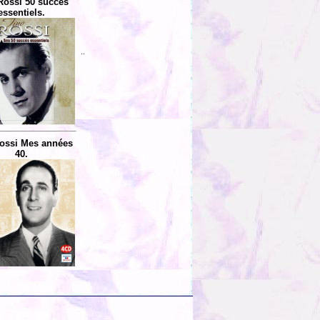
Rossi 50 succès
essentiels.
..
ossi Mes années
40.