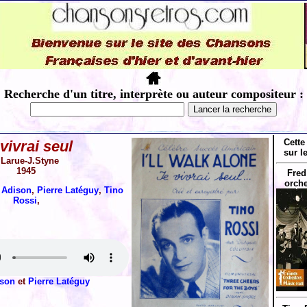
Recherche d'un titre, interprète ou auteur compositeur :
Cette
vivrai seul
sur l
.Larue-J.Styne
1945
Fred
orche
 Adison
,
Pierre Latéguy
,
Tino
Rossi
,
ison
et
Pierre Latéguy