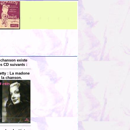
 chanson existe
es CD suivants :
etty : La madone
 la chanson.