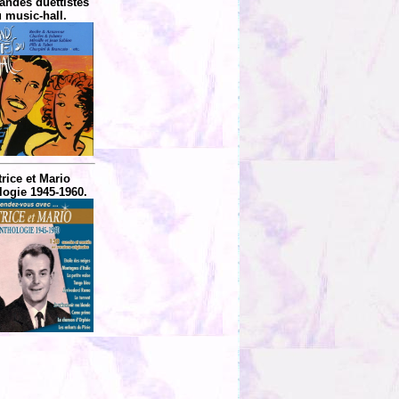
andes duettistes
 music-hall.
rice et Mario
logie 1945-1960.