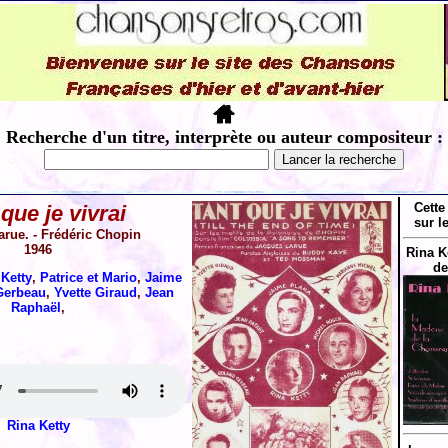
Recherche d'un titre, interprète ou auteur compositeur :
Cette
que je vivrai
sur l
rue. - Frédéric Chopin
1946
Rina K
de
Ketty
,
Patrice et Mario
,
Jaime
Gerbeau
,
Yvette Giraud
,
Jean
Raphaël
,
Rina Ketty