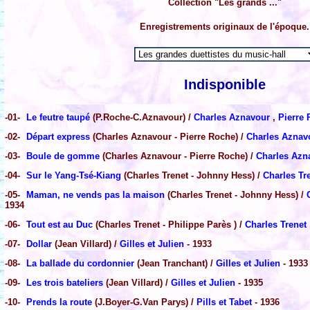
Collection "Les grands ..."
Enregistrements originaux de l'époque.
Indisponible
-01-
Le feutre taupé
(P.Roche-C.Aznavour) /
Charles Aznavour
,
Pierre
-02-
Départ express
(Charles Aznavour - Pierre Roche) /
Charles Azna
-03-
Boule de gomme
(Charles Aznavour - Pierre Roche) /
Charles Az
-04-
Sur le Yang-Tsé-Kiang
(Charles Trenet - Johnny Hess) /
Charles Tr
-05-
Maman, ne vends pas la maison
(Charles Trenet - Johnny Hess) /
1934
-06-
Tout est au Duc
(Charles Trenet - Philippe Parès ) /
Charles Trenet
-07-
Dollar
(Jean Villard) /
Gilles et Julien
- 1933
-08-
La ballade du cordonnier
(Jean Tranchant) /
Gilles et Julien
- 1933
-09-
Les trois bateliers
(Jean Villard) /
Gilles et Julien
- 1935
-10-
Prends la route
(J.Boyer-G.Van Parys) /
Pills et Tabet
- 1936