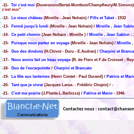
-11-
Toi c'est moi
(Duversnois/Bertal-Montbon/Champfleury/M.Simons)
c'est moi"
-12-
Le vieux château
(Mireille - Jean Nohain) /
Pills et Tabet
- 1932
-13-
Fermé jusqu'à lundi
(Mireille - Jean Nohain) /
Mireille
,
Jean Sabl
-14-
Ce petit chemin
(Jean Nohain - Mireille ) /
Mireille
,
Jean Sablon
- 
-15-
Puisque vous partez en voyage
(Mireille - Jean Nohain) /
Mireille
-16-
Duo des dindons
(H.Chivot - Duru - E.Audran) /
Charpini et Branca
-17-
Nous avons fait un beau voyage
(R. de Flers et F.de Croisset - Re
-18-
Duo de l'escarpolette
/
Charpini et Brancato
-19-
La fête aux lanternes
(Henri Contet - Paul Durand) /
Patrice et Mari
-20-
Tant que je vivrai
(Jacques Larue. - Frédéric Chopin) / -
-21-
C'est ma prairie
(J.Plante-L.Barbizza) /
Patrice et Mario
- 1946
Contactez nous : contact@chanso