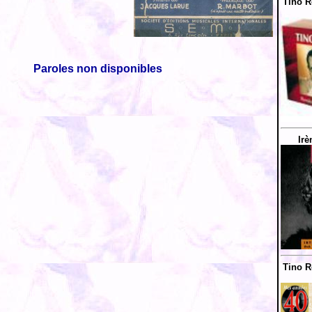
Tino R
Paroles non disponibles
Irè
Tino R