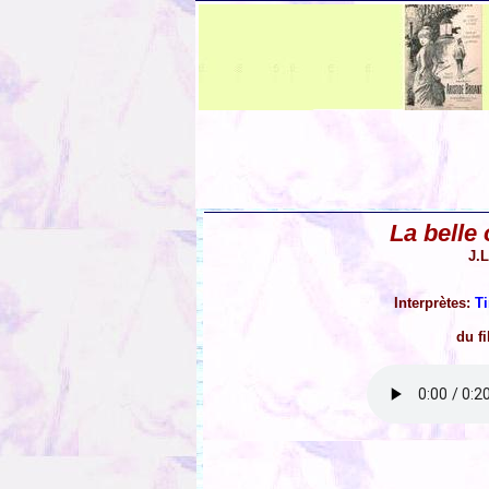
La belle
J.L
Interprètes:
T
du f