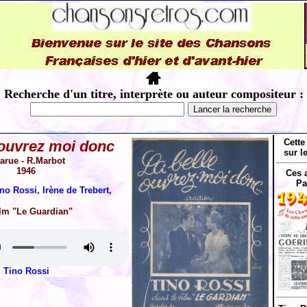
Recherche d'un titre, interprète ou auteur compositeur :
Cette
 ouvrez moi donc
sur l
arue - R.Marbot
1946
Ces 
Pa
ino Rossi
,
Irène de Trebert
,
ilm "Le Guardian"
Tino Rossi