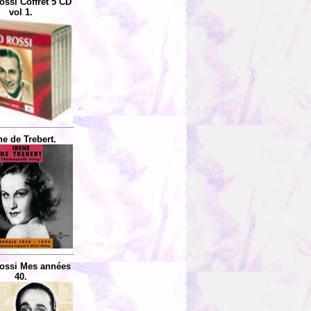
ossi Coffret 5 CD
vol 1.
..
ne de Trebert.
ossi Mes années
40.