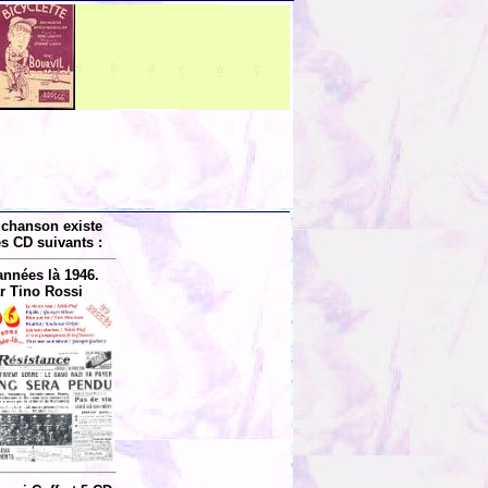
 chanson existe
es CD suivants :
années là 1946.
r Tino Rossi