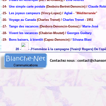
-14-
Une simple carte postale
(Desbois-Bertret-Denoncin) /
Claude Rob
-15-
Les joyeux campeurs
(Vincy-Lopez) /
Aglaé
- "Méditerranée"
-16-
Voyage au Canada
(Charles Trenet) /
Charles Trenet
- 1951
-17-
Tango des vacances
(Desbois-Denoncin-Gomez) /
Marie-José
-18-
Vivent les vacances
(Chabrier-Moutet) /
Georges Guétary
-19-
Bons baisers, à bientôt
(Capez-Denoncin) /
Silvana Blasi
20 -
- J't'emmène à la campagne (Yvain)/ Rogers) De l'op
Contactez nous : contact@chanso