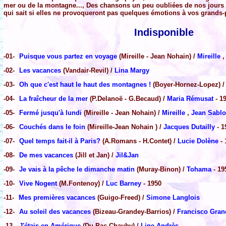
mer ou de la montagne..., Des chansons un peu oubliées de nos jours
qui sait si elles ne provoqueront pas quelques émotions à vos grands-
Indisponible
-01-
Puisque vous partez en voyage
(Mireille - Jean Nohain) /
Mireille
-02-
Les vacances
(Vandair-Revil) /
Lina Margy
-03-
Oh que c'est haut le haut des montagnes !
(Boyer-Hornez-Lopez) 
-04-
La fraîcheur de la mer
(P.Delanoë - G.Becaud) /
Maria Rémusat
- 1
-05-
Fermé jusqu'à lundi
(Mireille - Jean Nohain) /
Mireille
,
Jean Sabl
-06-
Couchés dans le foin
(Mireille-Jean Nohain ) /
Jacques Dutailly
- 1
-07-
Quel temps fait-il à Paris?
(A.Romans - H.Contet) /
Lucie Dolène
- 
-08-
De mes vacances
(Jill et Jan) /
Jil&Jan
-09-
Je vais à la pêche le dimanche matin
(Muray-Binon) /
Tohama
- 19
-10-
Vive Nogent
(M.Fontenoy) /
Luc Barney
- 1950
-11-
Mes premières vacances
(Guigo-Freed) /
Simone Langlois
-12-
Au soleil des vacances
(Bizeau-Grandey-Barrios) /
Francisco Gran
-13-
J'étais en Amérique
(Du Pac-Chauby) /
Line Andrès