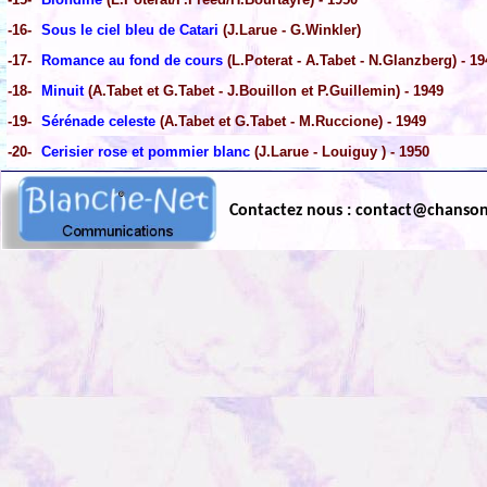
-16-
Sous le ciel bleu de Catari
(J.Larue - G.Winkler)
-17-
Romance au fond de cours
(L.Poterat - A.Tabet - N.Glanzberg) - 19
-18-
Minuit
(A.Tabet et G.Tabet - J.Bouillon et P.Guillemin) - 1949
-19-
Sérénade celeste
(A.Tabet et G.Tabet - M.Ruccione) - 1949
-20-
Cerisier rose et pommier blanc
(J.Larue - Louiguy ) - 1950
Contactez nous : contact@chanso