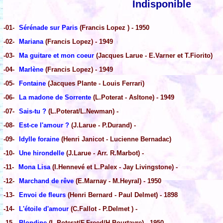
Indisponible
-01-
Sérénade sur Paris
(Francis Lopez ) - 1950
-02-
Mariana
(Francis Lopez) - 1949
-03-
Ma guitare et mon coeur
(Jacques Larue - E.Varner et T.Fiorito)
-04-
Marlène
(Francis Lopez) - 1949
-05-
Fontaine
(Jacques Plante - Louis Ferrari)
-06-
La madone de Sorrente
(L.Poterat - Asltone) - 1949
-07-
Sais-tu ?
(L.Poterat/L.Newman) -
-08-
Est-ce l'amour ?
(J.Larue - P.Durand) -
-09-
Idylle foraine
(Henri Janicot - Lucienne Bernadac)
-10-
Une hirondelle
(J.Larue - Arr. R.Marbot) -
-11-
Mona Lisa
(I.Hennevé et L.Palex - Jay Livingstone) -
-12-
Marchand de rêve
(E.Marnay - M.Heyral) - 1950
-13-
Envoi de fleurs
(Henri Bernard - Paul Delmet) - 1898
-14-
L'étoile d'amour
(C.Fallot - P.Delmet ) -
-15-
Blondine
(L.Poterat/F.Freed/H.Bourtayre) - 1950