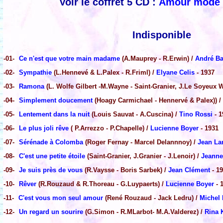
Voir le coffret 5 CD :
Amour mode 
Indisponible
-01-
Ce n'est que votre main madame
(A.Mauprey - R.Erwin) /
André B
-02-
Sympathie
(L.Hennevé & L.Palex - R.Friml) /
Elyane Celis
- 1937
-03-
Ramona
(L. Wolfe Gilbert -M.Wayne - Saint-Granier, J.Le Soyeux W
-04-
Simplement doucement
(Hoagy Carmichael - Hennervé & Palex)) /
-05-
Lentement dans la nuit
(Louis Sauvat - A.Cuscina) /
Tino Rossi
- 1
-06-
Le plus joli rêve
( P.Arrezzo - P.Chapelle) /
Lucienne Boyer
- 1931
-07-
Sérénade à Colomba
(Roger Fernay - Marcel Delannnoy) /
Jean La
-08-
C'est une petite étoile
(Saint-Granier, J.Granier - J.Lenoir) /
Jeanne
-09-
Je suis près de vous
(R.Vaysse - Boris Sarbek) /
Jean Clément
- 1
-10-
Rêver
(R.Rouzaud & R.Thoreau - G.Luypaerts) /
Lucienne Boyer
- 
-11-
C'est vous mon seul amour
(René Rouzaud - Jack Ledru) /
Michel
-12-
Un regard un sourire
(G.Simon - R.MLarbot- M.A.Valderez) /
Rina 