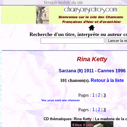
Recherche d'un titre, interprète ou auteur c
Rina Ketty
Sarzana (It) 1911 - Cannes 1996
101 chanson(s).
Retour à la liste
Pages :
1
|
2
|
3
Vos yeux sont une chanson
Pages :
1
|
2
|
3
CD thèmatiques: Rina Ketty : La madone de la