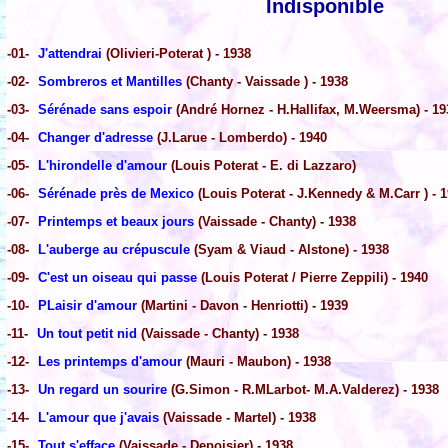
Indisponible
-01-
J'attendrai
(Olivieri-Poterat ) - 1938
-02-
Sombreros et Mantilles
(Chanty - Vaissade ) - 1938
-03-
Sérénade sans espoir
(André Hornez - H.Hallifax, M.Weersma) - 19
-04-
Changer d'adresse
(J.Larue - Lomberdo) - 1940
-05-
L'hirondelle d'amour
(Louis Poterat - E. di Lazzaro)
-06-
Sérénade près de Mexico
(Louis Poterat - J.Kennedy & M.Carr ) - 
-07-
Printemps et beaux jours
(Vaissade - Chanty) - 1938
-08-
L'auberge au crépuscule
(Syam & Viaud - Alstone) - 1938
-09-
C'est un oiseau qui passe
(Louis Poterat / Pierre Zeppili) - 1940
-10-
PLaisir d'amour
(Martini - Davon - Henriotti) - 1939
-11-
Un tout petit nid
(Vaissade - Chanty) - 1938
-12-
Les printemps d'amour
(Mauri - Maubon) - 1938
-13-
Un regard un sourire
(G.Simon - R.MLarbot- M.A.Valderez) - 1938
-14-
L'amour que j'avais
(Vaissade - Martel) - 1938
-15-
Tout s'efface
(Vaissade - Depoisier) - 1938