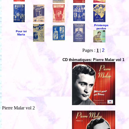
Printemps
perdus
Pour toi
Maria
Pages :
1
|
2
CD thèmatiques: Pierre Malar vol 1
Pierre Malar vol 2