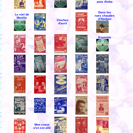
pour Aloba
Dans les
Le ciel de
rues chaudes
Manille
d'Abidjan
Cloches
d'avril
Espanita
Mon coeur
s'en est allé