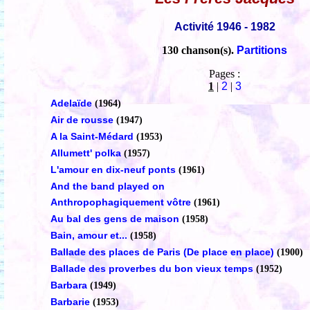
Activité 1946 - 1982
130 chanson(s).
Partitions
Pages :
1
|
2
|
3
Adelaïde
(1964)
Air de rousse
(1947)
A la Saint-Médard
(1953)
Allumett' polka
(1957)
L'amour en dix-neuf ponts
(1961)
And the band played on
Anthropophagiquement vôtre
(1961)
Au bal des gens de maison
(1958)
Bain, amour et...
(1958)
Ballade des places de Paris (De place en place)
(1900)
Ballade des proverbes du bon vieux temps
(1952)
Barbara
(1949)
Barbarie
(1953)