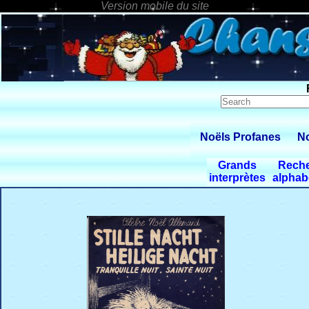
Noëls Profanes
No
Grands
Rech
interprètes
alphab