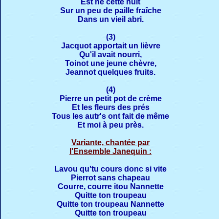
Est né cette nuit
Sur un peu de paille fraîche
Dans un vieil abri.
(3)
Jacquot apportait un lièvre
Qu'il avait nourri,
Toinot une jeune chèvre,
Jeannot quelques fruits.
(4)
Pierre un petit pot de crème
Et les fleurs des prés
Tous les autr's ont fait de même
Et moi à peu près.
Variante, chantée par
l'Ensemble Janequin :
Lavou qu'tu cours donc si vite
Pierrot sans chapeau
Courre, courre itou Nannette
Quitte ton troupeau
Quitte ton troupeau Nannette
Quitte ton troupeau