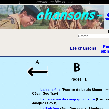
Re
Les chansons
alp
Pages :
1
La belle fille
(Paroles de Louis Simon - 
César Geoffray)
La berceuse du camp qui chante
(Parole
Jacques Sevin)
La Bohème
(Paul Doncoeur - Musique