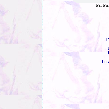
Par Pie
L
Le v