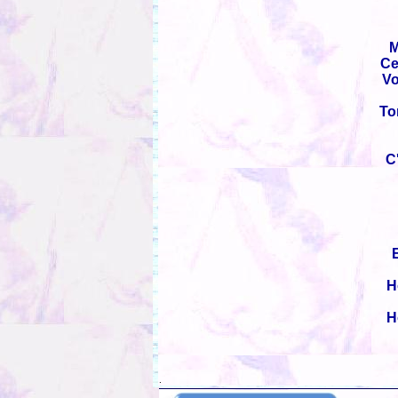
M
Ce
Vo
To
C
H
H
.