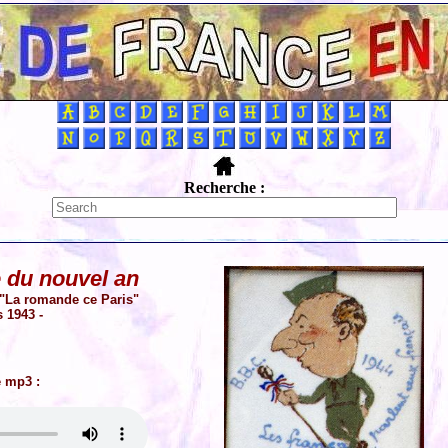
Recherche :
 du nouvel an
e "La romande ce Paris"
 1943 -
e mp3 :