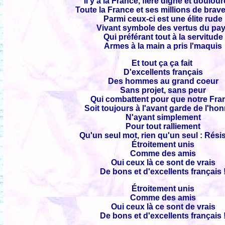
Il y a la France, fière digne et doulou
Toute la France et ses millions de brav
Parmi ceux-ci est une élite rude
Vivant symbole des vertus du pa
Qui préférant tout à la servitude
Armes à la main a pris l'maquis
Et tout ça ça fait
D'excellents français
Des hommes au grand coeur
Sans projet, sans peur
Qui combattent pour que notre Fra
Soit toujours à l'avant garde de l'ho
N'ayant simplement
Pour tout ralliement
Qu'un seul mot, rien qu'un seul : Rési
Étroitement unis
Comme des amis
Oui ceux là ce sont de vrais
De bons et d'excellents français 
Étroitement unis
Comme des amis
Oui ceux là ce sont de vrais
De bons et d'excellents français 