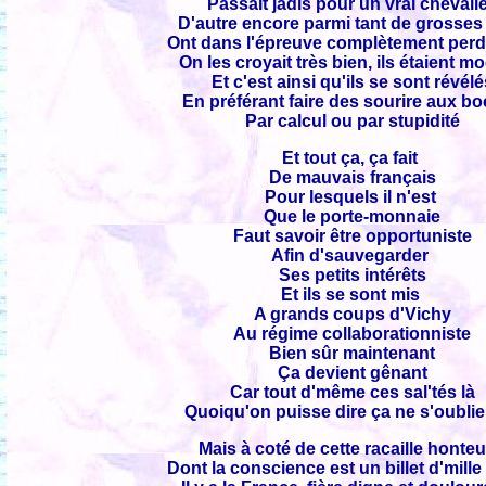
Passait jadis pour un vrai chevalie
D'autre encore parmi tant de grosses 
Ont dans l'épreuve complètement perd
On les croyait très bien, ils étaient 
Et c'est ainsi qu'ils se sont révélé
En préférant faire des sourire aux b
Par calcul ou par stupidité
Et tout ça, ça fait
De mauvais français
Pour lesquels il n'est
Que le porte-monnaie
Faut savoir être opportuniste
Afin d'sauvegarder
Ses petits intérêts
Et ils se sont mis
A grands coups d'Vichy
Au régime collaborationniste
Bien sûr maintenant
Ça devient gênant
Car tout d'même ces sal'tés là
Quoiqu'on puisse dire ça ne s'oubli
Mais à coté de cette racaille honte
Dont la conscience est un billet d'mille