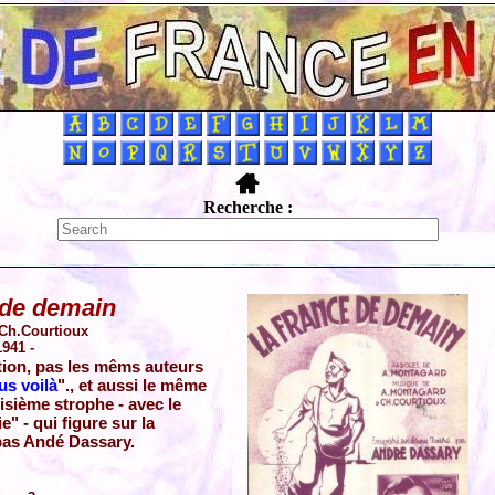
Recherche :
 de demain
Ch.Courtioux
1941 -
ion, pas les mêms auteurs
us voilà
"., et aussi le même
oisième strophe - avec le
e" - qui figure sur la
 pas Andé Dassary.